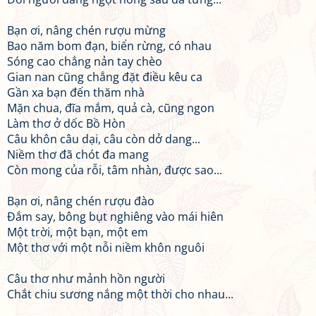
Bạn ơi, nâng chén rượu mừng
Bao năm bom đạn, biển rừng, có nhau
Sóng cao chẳng nản tay chèo
Gian nan cũng chẳng đặt điều kêu ca
Gần xa bạn đến thăm nhà
Mặn chua, đĩa mắm, quả cà, cũng ngon
Làm thơ ở dốc Bồ Hòn
Câu khôn câu dại, câu còn dở dang...
Niềm thơ đã chót đa mang
Còn mong của rỗi, tâm nhàn, được sao...
Bạn ơi, nâng chén rượu đào
Đắm say, bông bụt nghiêng vào mái hiên
Một trời, một bạn, một em
Một thơ với một nỗi niềm khôn nguôi
Câu thơ như mảnh hồn người
Chắt chiu sương nắng một thời cho nhau...