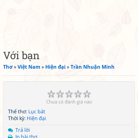
Với bạn
Thơ
»
Việt Nam
»
Hiện đại
»
Trần Nhuận Minh
☆
☆
☆
☆
☆
Chưa có đánh giá nào
Thể thơ:
Lục bát
Thời kỳ:
Hiện đại
Trả lời
In bài thơ