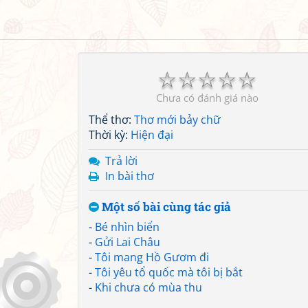
☆
☆
☆
☆
☆
Chưa có đánh giá nào
Thể thơ:
Thơ mới bảy chữ
Thời kỳ:
Hiện đại
Trả lời
In bài thơ
Một số bài cùng tác giả
-
Bé nhìn biển
-
Gửi Lai Châu
-
Tôi mang Hồ Gươm đi
-
Tôi yêu tổ quốc mà tôi bị bắt
-
Khi chưa có mùa thu