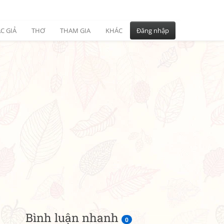
C GIẢ
THƠ
THAM GIA
KHÁC
Đăng nhập
Bình luận nhanh
0