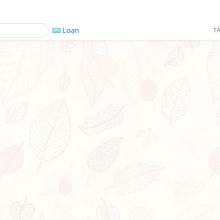
Loạn
TÁ