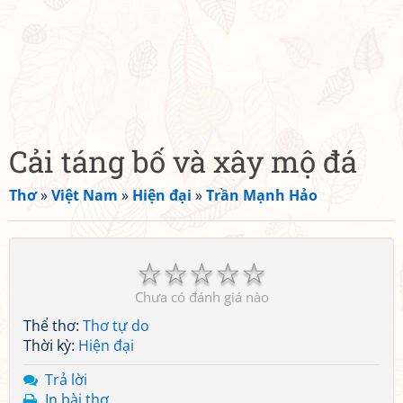
Cải táng bố và xây mộ đá
Thơ
»
Việt Nam
»
Hiện đại
»
Trần Mạnh Hảo
☆
☆
☆
☆
☆
Chưa có đánh giá nào
Thể thơ:
Thơ tự do
Thời kỳ:
Hiện đại
Trả lời
In bài thơ