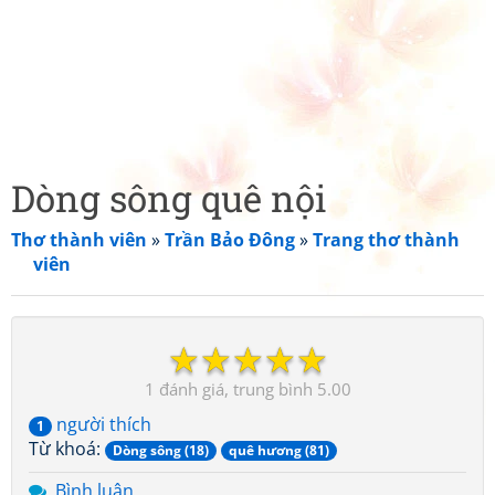
Dòng sông quê nội
Thơ thành viên
»
Trần Bảo Đông
»
Trang thơ thành
viên
☆
☆
☆
☆
☆
1
5.00
người thích
1
Từ khoá:
Dòng sông (18)
quê hương (81)
Bình luận