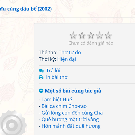
đu cùng dâu bể (2002)
☆
☆
☆
☆
☆
Chưa có đánh giá nào
Thể thơ:
Thơ tự do
Thời kỳ:
Hiện đại
Trả lời
In bài thơ
Một số bài cùng tác giả
-
Tạm biệt Huế
-
Bài ca chim Chơ-rao
-
Gửi lòng con đến cùng Cha
-
Quê hương mặt trời vàng
-
Hôn mảnh đất quê hương