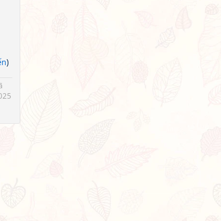
ến
)
ã
025