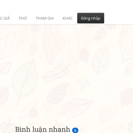
C GIẢ
THƠ
THAM GIA
KHÁC
Đăng nhập
Bình luận nhanh
0