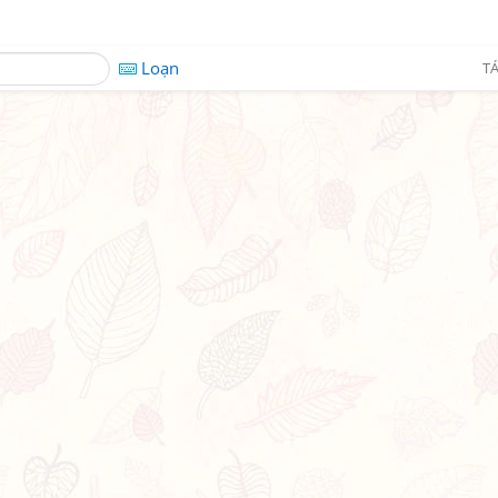
Loạn
TÁ