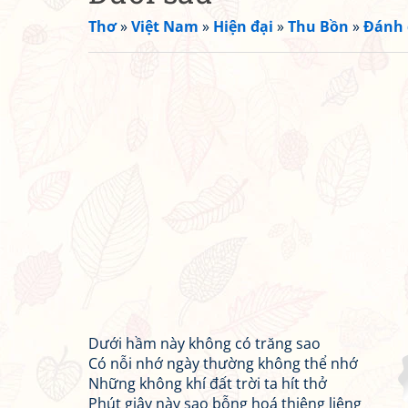
Thơ
»
Việt Nam
»
Hiện đại
»
Thu Bồn
»
Đánh 
Dưới hầm này không có trăng sao
Có nỗi nhớ ngày thường không thể nhớ
Những không khí đất trời ta hít thở
Phút giây này sao bỗng hoá thiêng liêng