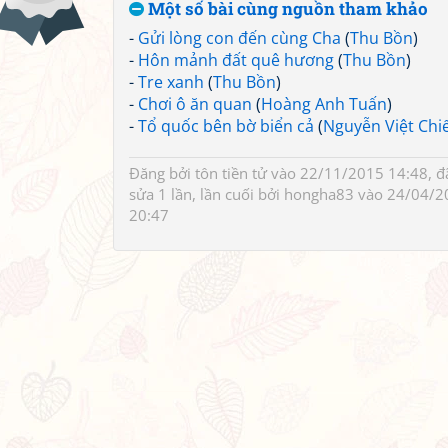
Một số bài cùng nguồn tham khảo
-
Gửi lòng con đến cùng Cha
(
Thu Bồn
)
-
Hôn mảnh đất quê hương
(
Thu Bồn
)
-
Tre xanh
(
Thu Bồn
)
-
Chơi ô ăn quan
(
Hoàng Anh Tuấn
)
-
Tổ quốc bên bờ biển cả
(
Nguyễn Việt Chi
Đăng bởi
tôn tiền tử
vào 22/11/2015 14:48, đ
sửa 1 lần, lần cuối bởi
hongha83
vào 24/04/2
20:47