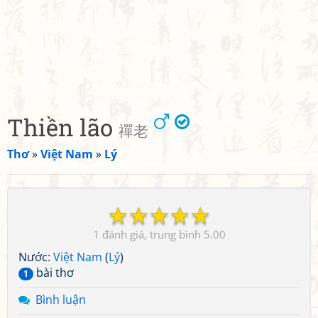
Thiền lão
禪老
Thơ
»
Việt Nam
»
Lý
☆
☆
☆
☆
☆
1
5.00
Nước:
Việt Nam
(
Lý
)
bài thơ
1
Bình luận