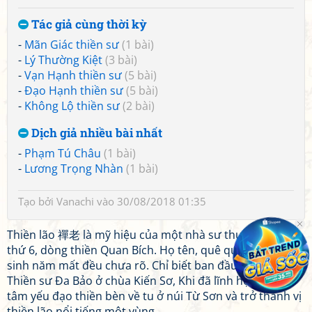
Tác giả cùng thời kỳ
-
Mãn Giác thiền sư
(1 bài)
-
Lý Thường Kiệt
(3 bài)
-
Vạn Hạnh thiền sư
(5 bài)
-
Đạo Hạnh thiền sư
(5 bài)
-
Không Lộ thiền sư
(2 bài)
Dịch giả nhiều bài nhất
-
Phạm Tú Châu
(1 bài)
-
Lương Trọng Nhàn
(1 bài)
Tạo bởi
Vanachi
vào 30/08/2018 01:35
Thiền lão 禪老 là mỹ hiệu của một nhà sư thuộc thế hệ
thứ 6, dòng thiền Quan Bích. Họ tên, quê quán và năm
sinh năm mất đều chưa rõ. Chỉ biết ban đầu theo học
Thiền sư Đa Bảo ở chùa Kiến Sơ, Khi đã lĩnh hội được
tâm yếu đạo thiền bèn về tu ở núi Từ Sơn và trở thành vị
thiền lão nổi tiếng một vùng.