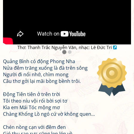
Thơ: Thanh Trắc Nguyễn Văn, nhạc: Lê Đức Trí
Quảng Bình có động Phong Nha
Nửa đêm trăng xuống là đà trên sông
Người đi nổi nhớ, chìm mong
Câu thơ gởi lại mãi bồng bềnh trôi.
Động Tiên tiên ở trên trời
Tôi theo níu vội rối bời sợi tơ
Kìa em Mái Tóc mộng mơ
Chàng Khổng Lồ ngó cứ vờ không quen…
Chén nồng cạn với đêm đen
Gió thu rạo rực cũng len lén về