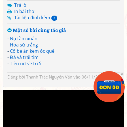
Trả lời
In bài thơ
Tài liệu đính kèm
2
Một số bài cùng tác giả
-
Nụ tầm xuân
-
Hoa sứ trắng
-
Cô bé ăn kem ốc quế
-
Đá và trái tim
-
Tiên nữ về trời
Đăng bởi
Thanh Trắc Nguyễn Văn
vào 06/11/2023 14:37