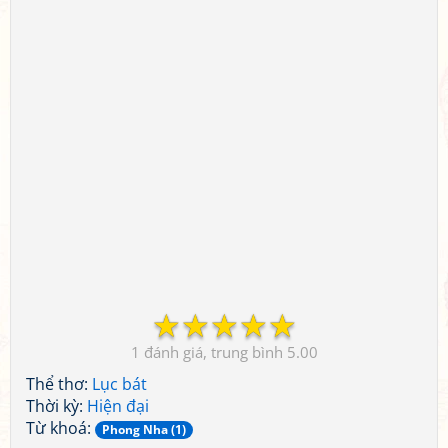
☆
☆
☆
☆
☆
1
5.00
Thể thơ:
Lục bát
Thời kỳ:
Hiện đại
Từ khoá:
Phong Nha (1)