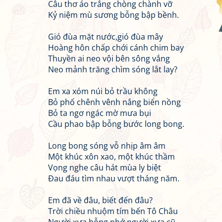
Câu thơ áo trắng chòng chành vỡ
Kỷ niệm mù sương bỗng bập bềnh.
Gió đùa mặt nước,gió đùa mây
Hoàng hôn chấp chới cánh chim bay
Thuyền ai neo vội bên sông vắng
Neo mảnh trăng chìm sóng lắt lay?
Em xa xóm núi bỏ trầu không
Bỏ phố chênh vênh nắng biển nồng
Bỏ ta ngơ ngác mờ mưa bụi
Cầu phao bập bỗng bước long bong.
Long bong sóng vỗ nhịp âm âm
Một khúc xôn xao, một khúc thầm
Vọng nghe câu hát mùa ly biệt
Đau đáu tìm nhau vượt tháng năm.
Em đã về đâu, biết đến đâu?
Trời chiều nhuộm tím bến Tô Châu