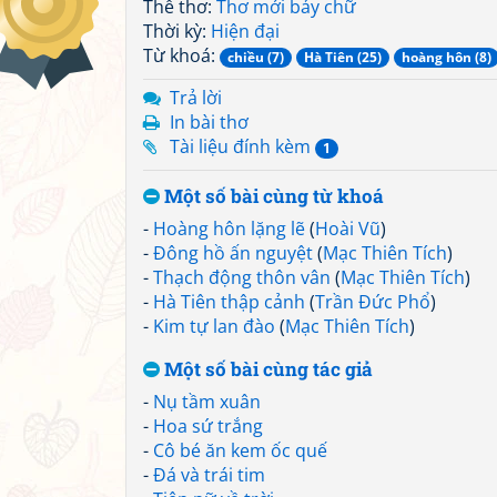
Thể thơ:
Thơ mới bảy chữ
Thời kỳ:
Hiện đại
Từ khoá:
chiều (7)
Hà Tiên (25)
hoàng hôn (8)
Trả lời
In bài thơ
Tài liệu đính kèm
1
Một số bài cùng từ khoá
-
Hoàng hôn lặng lẽ
(
Hoài Vũ
)
-
Đông hồ ấn nguyệt
(
Mạc Thiên Tích
)
-
Thạch động thôn vân
(
Mạc Thiên Tích
)
-
Hà Tiên thập cảnh
(
Trần Đức Phổ
)
-
Kim tự lan đào
(
Mạc Thiên Tích
)
Một số bài cùng tác giả
-
Nụ tầm xuân
-
Hoa sứ trắng
-
Cô bé ăn kem ốc quế
-
Đá và trái tim