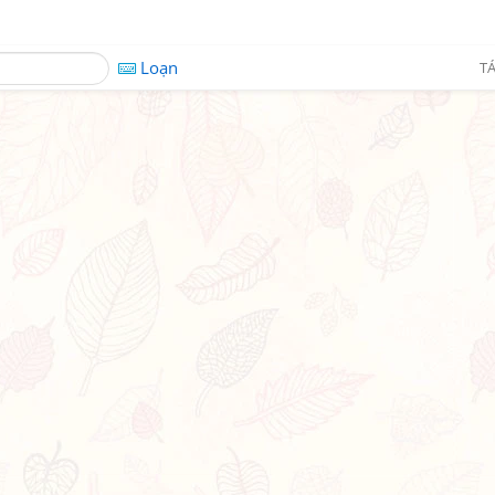
Loạn
TÁ