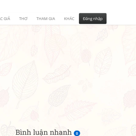
C GIẢ
THƠ
THAM GIA
KHÁC
Đăng nhập
Bình luận nhanh
0