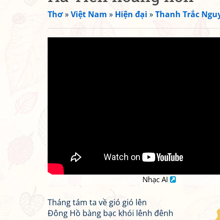
Thơ
»
Việt Nam
»
Hiện đại
»
Thanh Trắc Ngu
Nhạc AI
Tháng tám ta về gió gió lên
Đông Hồ bàng bạc khói lênh đênh