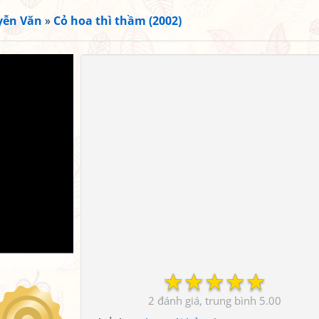
yễn Văn
»
Cỏ hoa thì thầm (2002)
☆
☆
☆
☆
☆
2
5.00