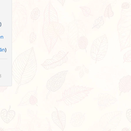
)
ễn
ăn
)
8