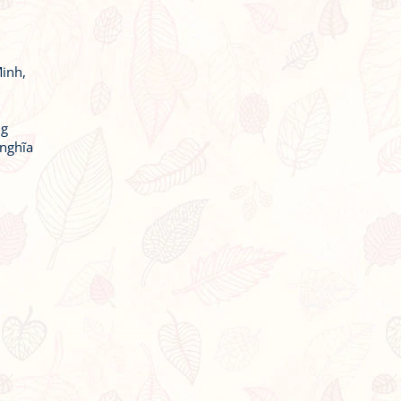
inh,
ng
 nghĩa