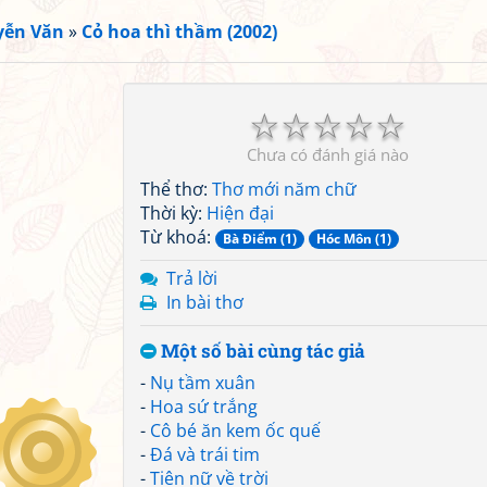
yễn Văn
»
Cỏ hoa thì thầm (2002)
☆
☆
☆
☆
☆
Chưa có đánh giá nào
Thể thơ:
Thơ mới năm chữ
Thời kỳ:
Hiện đại
Từ khoá:
Bà Điểm (1)
Hóc Môn (1)
Trả lời
In bài thơ
Một số bài cùng tác giả
-
Nụ tầm xuân
-
Hoa sứ trắng
-
Cô bé ăn kem ốc quế
-
Đá và trái tim
-
Tiên nữ về trời