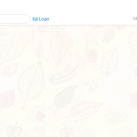
Loạn
TÁ