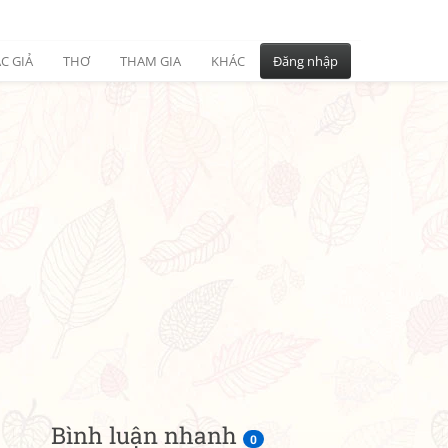
C GIẢ
THƠ
THAM GIA
KHÁC
Đăng nhập
Bình luận nhanh
0