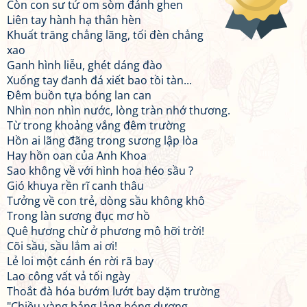
Còn con sư tử om sòm đánh ghen
Liên tay hành hạ thân hèn
Khuất trăng chẳng lãng, tối đèn chẳng
xao
Ganh hình liễu, ghét dáng đào
Xuống tay đanh đá xiết bao tồi tàn...
Đêm buồn tựa bóng lan can
Nhìn non nhìn nước, lòng tràn nhớ thương.
Từ trong khoảng vắng đêm trường
Hồn ai lãng đãng trong sương lập lòa
Hay hồn oan của Anh Khoa
Sao không về với hình hoa héo sầu ?
Gió khuya rền rĩ canh thâu
Tưởng về con trẻ, dòng sầu không khô
Trong làn sương đục mơ hồ
Quê hương chừ ở phương mô hỡi trời!
Cõi sầu, sầu lắm ai ơi!
Lẻ loi một cánh én rời rã bay
Lao công vất vả tối ngày
Thoắt đà hóa bướm lướt bay dặm trường
"Chiều vàng bảng lảng bóng dương