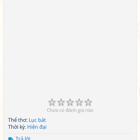
☆
☆
☆
☆
☆
Chưa có đánh giá nào
Thể thơ:
Lục bát
Thời kỳ:
Hiện đại
Trả lời