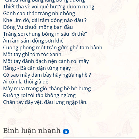
Thiết tha về với quê hương đượm nồng
Gành cao thác trắng như bông
Khe Lim đó, dải tâm đồng nào đâu ?
Dòng Vu chuổi mộng ban đầu
Trăng soi chung bóng in sâu lời thề"
Ầm ầm sấm động sơn khê
Cuồng phong một trận gớm ghê tam bành
Một tay ghì tóm tóc xanh
Một tay đành đạch nện cành roi mây
Rằng: - Bà căn dặn từng ngày
Cớ sao mầy dám bầy hây ngứa nghề ?
Ai còn lạ thói già dê
Mây mưa trăng gió chẳng hề bít bưng.
Đường roi tới tấp không ngừng
Chân tay đầy vệt, đầu lưng ngập lằn.
Bình luận nhanh
0