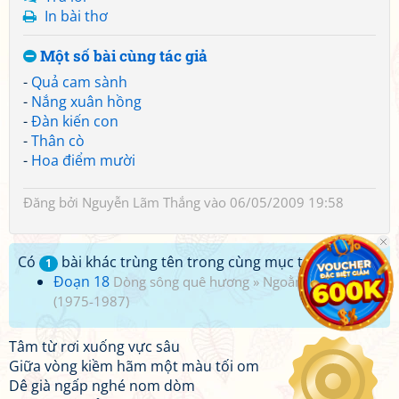
In bài thơ
Một số bài cùng tác giả
-
Quả cam sành
-
Nắng xuân hồng
-
Đàn kiến con
-
Thân cò
-
Hoa điểm mười
Đăng bởi
Nguyễn Lãm Thắng
vào 06/05/2009 19:58
Có
bài khác trùng tên trong cùng mục tác giả:
1
Đoạn 18
Dòng sông quê hương
»
Ngoằn ngoèo
(1975-1987)
Tâm từ rơi xuống vực sâu
Giữa vòng kiềm hãm một màu tối om
Dê già ngấp nghé nom dòm