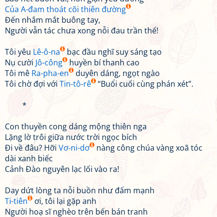
Của A-đam thoát cõi thiên đường
Đến nhắm mắt buông tay,
Người vẫn tác chưa xong nỗi đau trần thế!
Tôi yêu
Lê-ô-na
bạc đầu nghĩ suy sáng tạo
Nụ cười
Jô-công
huyền bí thanh cao
Tôi mê
Ra-pha-en
duyên dáng, ngọt ngào
Tôi chờ đợi với
Tin-tô-rê
“Buổi cuối cùng phán xét”.
*
Con thuyền cong dáng mộng thiên nga
Lặng lờ trôi giữa nước trời ngọc bích
Đi về đâu? Hỡi
Vơ-ni-dơ
nàng công chúa vàng xoã tóc
dài xanh biếc
Cảnh Đào nguyên lạc lối vào ra!
Day dứt lòng ta nỗi buồn như đấm mạnh
Ti-tiên
ơi, tôi lại gặp anh
Người hoạ sĩ nghèo trên bến bán tranh