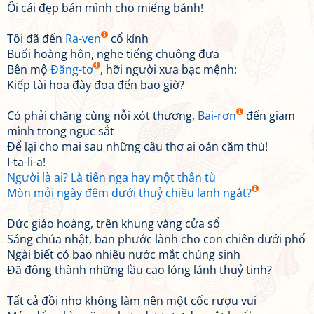
Ôi cái đẹp bán mình cho miếng bánh!
Tôi đã đến
Ra-ven
cổ kính
Buổi hoàng hôn, nghe tiếng chuông đưa
Bên mộ
Đăng-tơ
, hỡi người xưa bạc mệnh:
Kiếp tài hoa đày đoạ đến bao giờ?
Có phải chăng cùng nỗi xót thương,
Bai-rơn
đến giam
mình trong ngục sắt
Để lại cho mai sau những câu thơ ai oán căm thù!
I-ta-li-a!
Người là ai? Là tiên nga hay một thân tù
Mòn mỏi ngày đêm dưới thuỷ chiều lạnh ngắt?
Đức giáo hoàng, trên khung vàng cửa sổ
Sáng chúa nhật, ban phước lành cho con chiên dưới phố
Ngài biết có bao nhiêu nước mắt chúng sinh
Đã đông thành những lầu cao lóng lánh thuỷ tinh?
Tất cả đồi nho không làm nên một cốc rượu vui