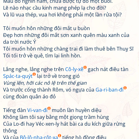
Máu đổ nghìn năm, chưa được tự do một buổi.
Lẽ nào nhạc cầu kinh mang phép lạ cho đời?
Và lũ vua thép, vua hơi không phải một lần rửa tội?
Tôi muốn hôn những đôi mắt u buồn
Đẹp hơn những đôi mắt sơn xanh quên màu xanh của
da trời nước Ý
Tôi muốn hôn những chàng trai đi làm thuê bên Thuỵ Sĩ
Tối tối trở về quê, tìm lại linh hồn.
Lắng nghe, lắng nghe trên
Cô-ly-xê
gạch nát điêu tàn
Spác-ta-quýt
lại trở về trong gió
Vùng lên, hỡi các nô lệ trên thế gian
Và trước cổng thành Rôm, vó ngựa của
Ga-ri-ban-đi
cùng đoàn quân áo đỏ
Tiếng đàn
Vi-van-đi
muôn lần huyền diệu
Không làm tôi say bằng một giọng trầm hùng
Của Lo-đi hay Véc-xen-ly hát bài ca du kích giữa rừng
thông
Và của
Bô-lô-nha-rôt-xa
tiếng hò đồng điệu