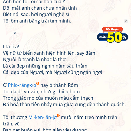
Anh hôn tôi, ôi cái hôn của Ý
Đôi mắt anh chan chứa nhân tình
Biết nói sao, hỡi người nghệ sĩ
Tôi ôm anh bằng trái tim mình.
*
I-ta-li-a!
Vệ nữ từ biển xanh hiện hình lên, say đắm
Người là tranh là nhạc là thơ
Là cái đẹp những nghìn năm sâu thẳm
Cái đẹp của Người, mà Người cũng ngẩn ngơ!
Ở
Phlo-răng-xơ
hay ở thành Rôm
Tôi đã đi, vơ vẩn, những chiều hôm
Trong giấc mơ của muôn màu cẩm thạch
Đá hoá thần tiên nhảy múa giữa cung đền thành quách.
Tôi thương
Mi-ken-lăn-jơ
mười năm treo mình trên
trần, vẽ
Bao nét buồn vui, hờn giận yêu đương