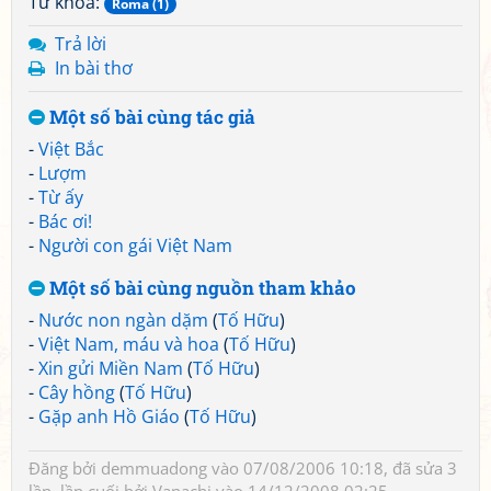
Từ khoá:
Roma (1)
Trả lời
In bài thơ
Một số bài cùng tác giả
-
Việt Bắc
-
Lượm
-
Từ ấy
-
Bác ơi!
-
Người con gái Việt Nam
Một số bài cùng nguồn tham khảo
-
Nước non ngàn dặm
(
Tố Hữu
)
-
Việt Nam, máu và hoa
(
Tố Hữu
)
-
Xin gửi Miền Nam
(
Tố Hữu
)
-
Cây hồng
(
Tố Hữu
)
-
Gặp anh Hồ Giáo
(
Tố Hữu
)
Đăng bởi
demmuadong
vào 07/08/2006 10:18, đã sửa 3