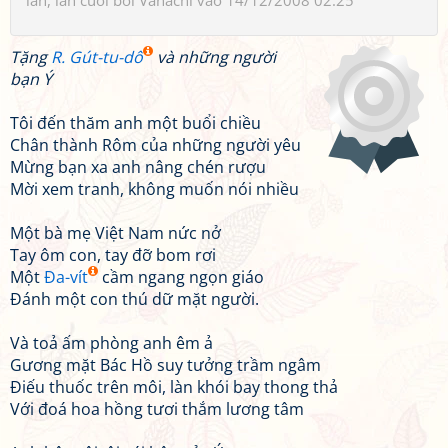
lần, lần cuối bởi
Vanachi
vào 14/12/2008 02:25
Tặng
R. Gút-tu-dô
và những người
bạn Ý
Tôi đến thăm anh một buổi chiều
Chân thành Rôm của những người yêu
Mừng bạn xa anh nâng chén rượu
Mời xem tranh, không muốn nói nhiều
Một bà mẹ Việt Nam nức nở
Tay ôm con, tay đỡ bom rơi
Một
Đa-vít
cầm ngang ngọn giáo
Đánh một con thú dữ mặt người.
Và toả ấm phòng anh êm ả
Gương mặt Bác Hồ suy tưởng trầm ngâm
Điếu thuốc trên môi, làn khói bay thong thả
Với đoá hoa hồng tươi thắm lương tâm