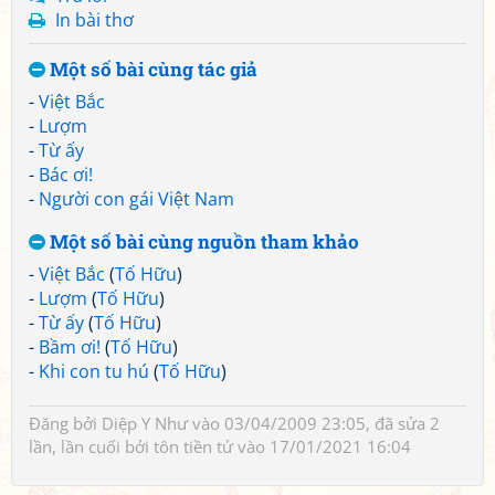
In bài thơ
Một số bài cùng tác giả
-
Việt Bắc
-
Lượm
-
Từ ấy
-
Bác ơi!
-
Người con gái Việt Nam
Một số bài cùng nguồn tham khảo
-
Việt Bắc
(
Tố Hữu
)
-
Lượm
(
Tố Hữu
)
-
Từ ấy
(
Tố Hữu
)
-
Bầm ơi!
(
Tố Hữu
)
-
Khi con tu hú
(
Tố Hữu
)
Đăng bởi
Diệp Y Như
vào 03/04/2009 23:05, đã sửa 2
lần, lần cuối bởi
tôn tiền tử
vào 17/01/2021 16:04