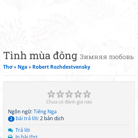
Tình mùa đông
Зимняя любовь
Thơ
»
Nga
»
Robert Rozhdestvensky
☆
☆
☆
☆
☆
Chưa có đánh giá nào
Ngôn ngữ:
Tiếng Nga
bài trả lời
: 2 bản dịch
2
Trả lời
In bài thơ