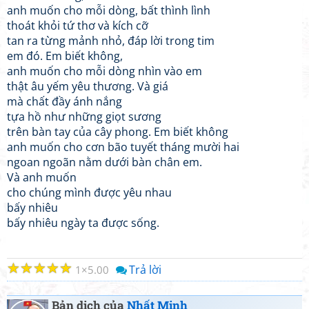
anh muốn cho mỗi dòng, bất thình lình
thoát khỏi tứ thơ và kích cỡ
tan ra từng mảnh nhỏ, đáp lời trong tim
em đó. Em biết không,
anh muốn cho mỗi dòng nhìn vào em
thật âu yếm yêu thương. Và giá
mà chất đầy ánh nắng
tựa hồ như những giọt sương
trên bàn tay của cây phong. Em biết không
anh muốn cho cơn bão tuyết tháng mười hai
ngoan ngoãn nằm dưới bàn chân em.
Và anh muốn
cho chúng mình được yêu nhau
bấy nhiêu
bấy nhiêu ngày ta được sống.
☆
☆
☆
☆
☆
Trả lời
1
5.00
Bản dịch của
Nhất Minh