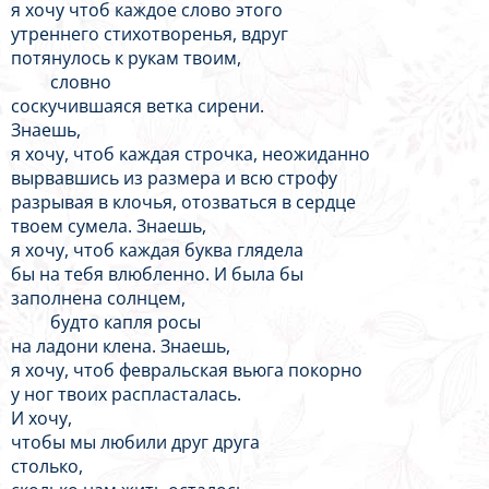
я хочу чтоб каждое слово этого
утреннего стихотворенья, вдруг
потянулось к рукам твоим,
словно
соскучившаяся ветка сирени.
Знаешь,
я хочу, чтоб каждая строчка, неожиданно
вырвавшись из размера и всю строфу
разрывая в клочья, отозваться в сердце
твоем сумела. Знаешь,
я хочу, чтоб каждая буква глядела
бы на тебя влюбленно. И была бы
заполнена солнцем,
будто капля росы
на ладони клена. Знаешь,
я хочу, чтоб февральская вьюга покорно
у ног твоих распласталась.
И хочу,
чтобы мы любили друг друга
столько,