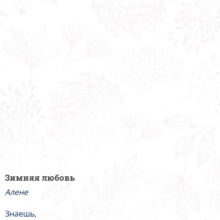
Зимняя любовь
Алене
Знаешь,