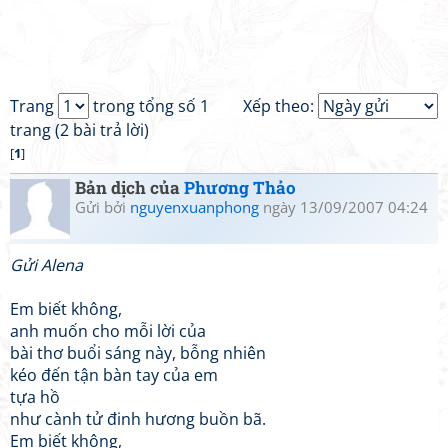
Trang
trong tổng số 1
Xếp theo:
trang (2 bài trả lời)
[
1
]
Bản dịch của
Phương Thảo
Gửi bởi
nguyenxuanphong
ngày 13/09/2007 04:24
Gửi Alena
Em biết không,
anh muốn cho mỗi lời của
bài thơ buổi sáng này, bỗng nhiên
kéo đến tận bàn tay của em
tựa hồ
như cành tử đinh hương buồn bã.
Em biết không,