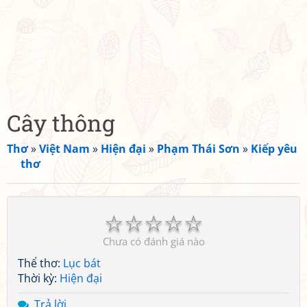
Cây thông
Thơ
»
Việt Nam
»
Hiện đại
»
Phạm Thái Sơn
»
Kiếp yêu
thơ
☆
☆
☆
☆
☆
Chưa có đánh giá nào
Thể thơ:
Lục bát
Thời kỳ:
Hiện đại
Trả lời