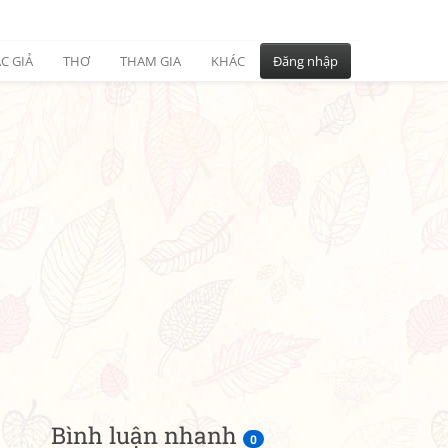
C GIẢ
THƠ
THAM GIA
KHÁC
Đăng nhập
Bình luận nhanh
0