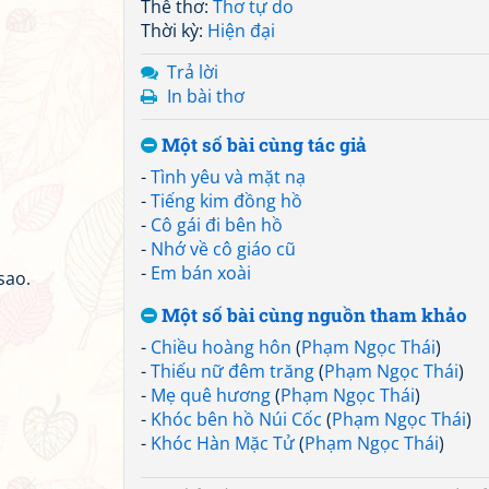
Thể thơ:
Thơ tự do
Thời kỳ:
Hiện đại
Trả lời
In bài thơ
Một số bài cùng tác giả
-
Tình yêu và mặt nạ
-
Tiếng kim đồng hồ
-
Cô gái đi bên hồ
-
Nhớ về cô giáo cũ
-
Em bán xoài
sao.
Một số bài cùng nguồn tham khảo
-
Chiều hoàng hôn
(
Phạm Ngọc Thái
)
-
Thiếu nữ đêm trăng
(
Phạm Ngọc Thái
)
-
Mẹ quê hương
(
Phạm Ngọc Thái
)
-
Khóc bên hồ Núi Cốc
(
Phạm Ngọc Thái
)
-
Khóc Hàn Mặc Tử
(
Phạm Ngọc Thái
)