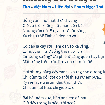
Thơ
»
Việt Nam
»
Hiện đại
»
Phạm Ngọc Thái
Bỗng cồn nhớ một thời dĩ vãng
Gió cứ trôi không hữu hạn bến bờ,
Nhưng vẫn đó: Em, anh - Cuộc sống
Xa nhau rồi! Tình cũ đến bơ vơ.
Có bao lá cây rơi... em đã vào xa vắng,
Lá nuốt em. Giờ sống thế nào rồi?
Em sung sướng? Ưu phiền? Lãng quên hay bụi 
Mặt trăng trên trời. Tim anh rất mồ côi!
Hỡi những hàng cây xanh! Những con đường lá
Chỉ dùm ta đôi gót đỏ thời thiếu nữ em xưa…
Kỷ niệm về trái tim đau thổn thức
Chỉ dùm ta! Nào, chỉ giúp ta đi!
Bài hát năm xưa, bên anh em đã hát
Giờ đây trong lá nẻo trời nào?