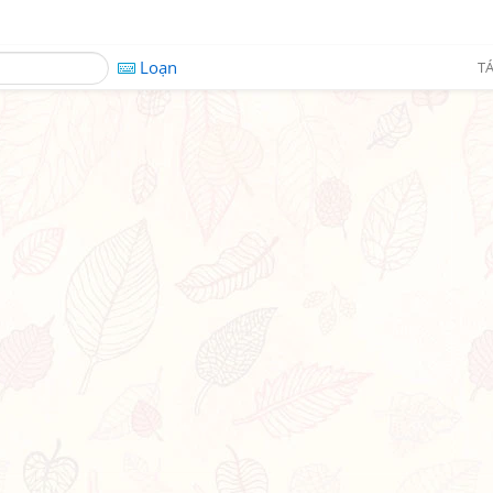
Loạn
TÁ