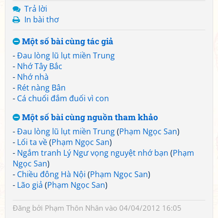
Trả lời
In bài thơ
Một số bài cùng tác giả
-
Đau lòng lũ lụt miền Trung
-
Nhớ Tây Bắc
-
Nhớ nhà
-
Rét nàng Bân
-
Cá chuối đắm đuối vì con
Một số bài cùng nguồn tham khảo
-
Đau lòng lũ lụt miền Trung
(
Phạm Ngọc San
)
-
Lối ta về
(
Phạm Ngọc San
)
-
Ngắm tranh Lý Ngư vọng nguyệt nhớ bạn
(
Phạm
Ngọc San
)
-
Chiều đông Hà Nội
(
Phạm Ngọc San
)
-
Lão giả
(
Phạm Ngọc San
)
Đăng bởi
Phạm Thôn Nhân
vào 04/04/2012 16:05