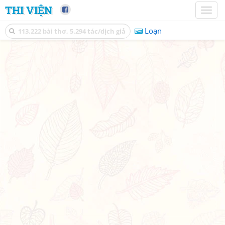
THI VIỆN
Toggl
naviga
Loạn