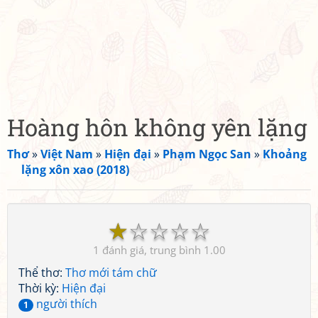
Hoàng hôn không yên lặng
Thơ
»
Việt Nam
»
Hiện đại
»
Phạm Ngọc San
»
Khoảng
lặng xôn xao (2018)
☆
☆
☆
☆
☆
1
1.00
Thể thơ:
Thơ mới tám chữ
Thời kỳ:
Hiện đại
người thích
1