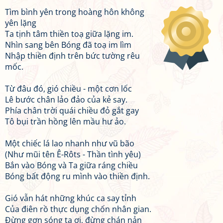
Tìm bình yên trong hoàng hôn không
yên lặng
Ta tịnh tâm thiền toạ giữa lặng im.
Nhìn sang bên Bóng đã toạ im lìm
Nhập thiền định trên bức tường rêu
mốc.
Từ đâu đó, gió chiều - một cơn lốc
Lê bước chân lảo đảo của kẻ say.
Phía chân trời quái chiều đỏ gắt gay
Tô bụi trần hồng lên mầu hư ảo.
Một chiếc lá lao nhanh như vũ bão
(Như mũi tên Ê-Rôts - Thần tình yêu)
Bắn vào Bóng và Ta giữa ráng chiều
Bóng bất động ru mình vào thiền định.
Gió vẫn hát những khúc ca say tỉnh
Của điên rồ thực dụng chốn nhân gian.
Đừng gợn sóng ta ơi, đừng chán nản