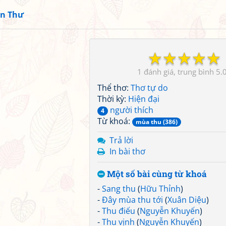
n Thư
☆
☆
☆
☆
☆
1
5.
Thể thơ:
Thơ tự do
Thời kỳ:
Hiện đại
người thích
4
Từ khoá:
mùa thu (386)
Trả lời
In bài thơ
Một số bài cùng từ khoá
-
Sang thu
(
Hữu Thỉnh
)
-
Đây mùa thu tới
(
Xuân Diệu
)
-
Thu điếu
(
Nguyễn Khuyến
)
-
Thu vịnh
(
Nguyễn Khuyến
)