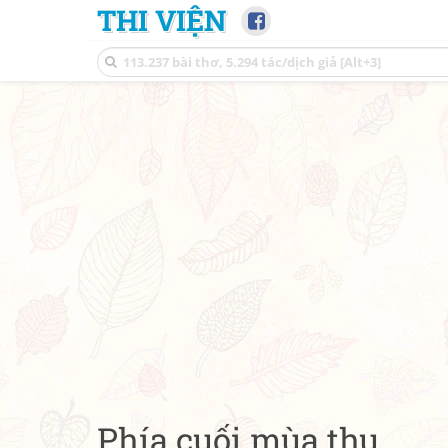
THI VIỆN
Phía cuối mùa thu