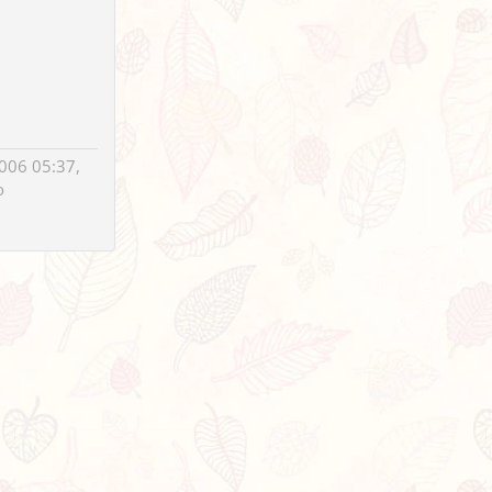
006 05:37,
o