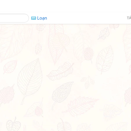
Loạn
TÁ