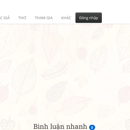
C GIẢ
THƠ
THAM GIA
KHÁC
Đăng nhập
Bình luận nhanh
0