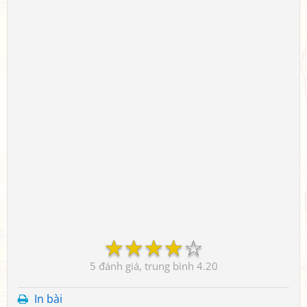
☆
☆
☆
☆
☆
5
4.20
In bài