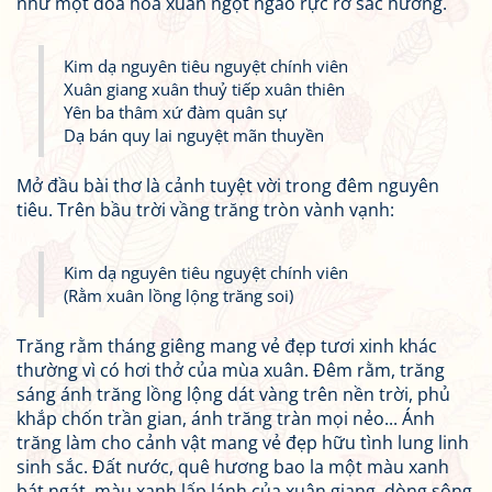
như một đoá hoa xuân ngọt ngào rực rỡ sắc hương.
Kim dạ nguyên tiêu nguyệt chính viên
Xuân giang xuân thuỷ tiếp xuân thiên
Yên ba thâm xứ đàm quân sự
Dạ bán quy lai nguyệt mãn thuyền
Mở đầu bài thơ là cảnh tuyệt vời trong đêm nguyên
tiêu. Trên bầu trời vầng trăng tròn vành vạnh:
Kim dạ nguyên tiêu nguyệt chính viên
(Rằm xuân lồng lộng trăng soi)
Trăng rằm tháng giêng mang vẻ đẹp tươi xinh khác
thường vì có hơi thở của mùa xuân. Đêm rằm, trăng
sáng ánh trăng lồng lộng dát vàng trên nền trời, phủ
khắp chốn trần gian, ánh trăng tràn mọi nẻo... Ánh
trăng làm cho cảnh vật mang vẻ đẹp hữu tình lung linh
sinh sắc. Đất nước, quê hương bao la một màu xanh
bát ngát, màu xanh lấp lánh của xuân giang, dòng sông