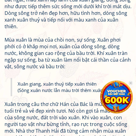
như được tiếp thêm sức sống mới dưới khí trời mát dịu.
Dòng sông trở nên đẹp hơn, hữu tình hơn, dòng sông
xanh xuân thuỷ và tiếp nối với màu xanh của xuân
thiên.
Mùa xuân là mùa của chồi non, sự sống. Xuân phơi
phới có ở khắp mọi nơi, xuân của dòng sông, dòng
nước, không gian cao rộng của bầu trời. Khí xuân tràn
ngập sự sống, ba từ xuân làm nổi bật cái thần của cảnh
vật, sông nước và bầu trời:
Xuân giang, xuân thuỷ tiếp xuân thiên
(Sông xuân nước lẫn màu trời thêm xuân)
Xuân trong câu thơ chữ Hán của Bác là mùa xuân, là
tuổi trẻ và vẻ đẹp xinh tươi. Nó còn gợi tả màu xanh
của sông nước, đất trời vào xuân. Khi vào xuân, con
người tạo vật như bừng tỉnh, rạo rực trong cuộc sống
mới. Nhà thơ Thanh Hải đã từng cảm nhận mùa xuân