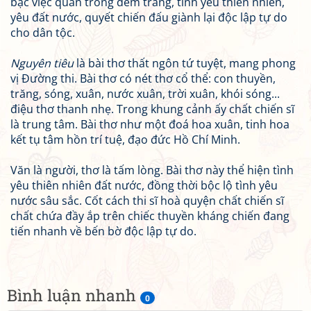
bạc việc quân trong đêm trăng, tình yêu thiên nhiên,
yêu đất nước, quyết chiến đấu giành lại độc lập tự do
cho dân tộc.
Nguyên tiêu
là bài thơ thất ngôn tứ tuyệt, mang phong
vị Đường thi. Bài thơ có nét thơ cổ thể: con thuyền,
trăng, sóng, xuân, nước xuân, trời xuân, khói sóng...
điệu thơ thanh nhẹ. Trong khung cảnh ấy chất chiến sĩ
là trung tâm. Bài thơ như một đoá hoa xuân, tinh hoa
kết tụ tâm hồn trí tuệ, đạo đức Hồ Chí Minh.
Văn là người, thơ là tấm lòng. Bài thơ này thể hiện tình
yêu thiên nhiên đất nước, đồng thời bộc lộ tình yêu
nước sâu sắc. Cốt cách thi sĩ hoà quyện chất chiến sĩ
chất chứa đầy ắp trên chiếc thuyền kháng chiến đang
tiến nhanh về bến bờ độc lập tự do.
Bình luận nhanh
0