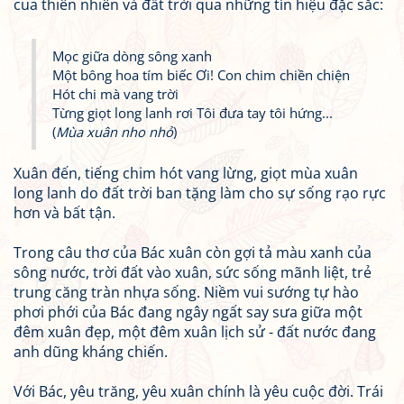
cua thiên nhiên và đất trời qua những tín hiệu đặc sắc:
Mọc giữa dòng sông xanh
Một bông hoa tím biếc Ơi! Con chim chiền chiện
Hót chi mà vang trời
Từng giọt long lanh rơi Tôi đưa tay tôi hứng...
(
Mùa xuân nho nhỏ
)
Xuân đến, tiếng chim hót vang lừng, giọt mùa xuân
long lanh do đất trời ban tặng làm cho sự sống rạo rực
hơn và bất tận.
Trong câu thơ của Bác xuân còn gợi tả màu xanh của
sông nước, trời đất vào xuân, sức sống mãnh liệt, trẻ
trung căng tràn nhựa sống. Niềm vui sướng tự hào
phơi phới của Bác đang ngây ngất say sưa giữa một
đêm xuân đẹp, một đêm xuân lịch sử - đất nước đang
anh dũng kháng chiến.
Với Bác, yêu trăng, yêu xuân chính là yêu cuộc đời. Trái