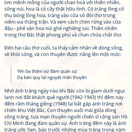
tim mênh mông của người chan hoà với thiên nhiên,
sông núi, hoa lá cỏ cây thật hữu tình. Có trăng lồng cổ
thụ bóng lồng hoa, trăng vào cửa sổ đòi thơ trong
niềm vui thắng trận. Và xem sách chim rừng vào cửa
đậu - phê văn hoa núi ghé nghiêng soi. Thiên nhiên
trong thơ Bác thật phong phú và chan chứa chất thơ.
Đến hai câu thơ cuối, ta thấy cảm nhận về dòng sông,
về khói sóng, và con thuyền được nâng lên một mức:
Yên ba thâm xứ đàm quân sự
Dạ bán quy lai nguyệt mãn thuyền
Nhớ ánh trăng ngày nào khi Bác còn bị giam dưới ngục
lạnh nơi đất khách quê người (1942-1943) thì đêm nay -
đêm rằm tháng giêng (1948) lại bắt gặp ánh trăng nơi
chiến khu Việt Bắc. Con thuyền xuôi mái giữa dòng
sông trăng, tựa mạn thuyền người chiến sĩ cộng sản Hồ
Chí Minh đang đàm quân sự. Ánh trăng đêm này là ánh
trăng ước hẹn, báo trước những mùa trăng trong năm