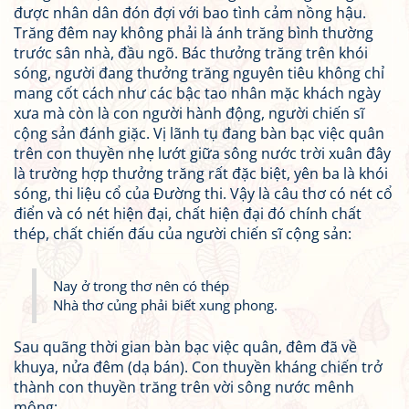
được nhân dân đón đợi với bao tình cảm nồng hậu.
Trăng đêm nay không phải là ánh trăng bình thường
trước sân nhà, đầu ngõ. Bác thưởng trăng trên khói
sóng, người đang thưởng trăng nguyên tiêu không chỉ
mang cốt cách như các bậc tao nhân mặc khách ngày
xưa mà còn là con người hành động, người chiến sĩ
cộng sản đánh giặc. Vị lãnh tụ đang bàn bạc việc quân
trên con thuyền nhẹ lướt giữa sông nước trời xuân đây
là trường hợp thưởng trăng rất đặc biệt, yên ba là khói
sóng, thi liệu cổ của Đường thi. Vậy là câu thơ có nét cổ
điển và có nét hiện đại, chất hiện đại đó chính chất
thép, chất chiến đấu của người chiến sĩ cộng sản:
Nay ở trong thơ nên có thép
Nhà thơ củng phải biết xung phong.
Sau quãng thời gian bàn bạc việc quân, đêm đã về
khuya, nửa đêm (dạ bán). Con thuyền kháng chiến trở
thành con thuyền trăng trên vời sông nước mênh
mông: