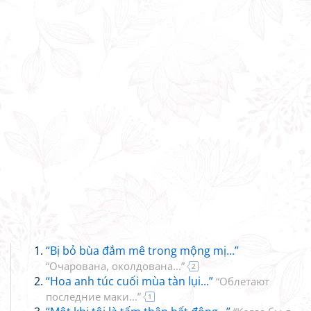
“Bị bỏ bùa đắm mê trong mộng mị...”
“Очарована, околдована...”
2
“Hoa anh túc cuối mùa tàn lụi...”
“Облетают
последние маки...”
1