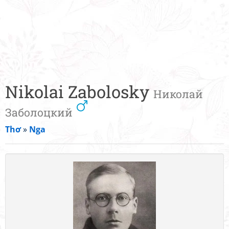
Nikolai Zabolosky
Николай
Заболоцкий
Thơ
»
Nga