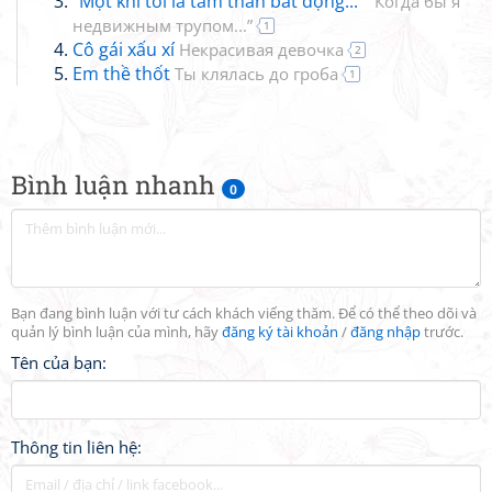
“Một khi tôi là tấm thân bất động...”
“Когда бы я
недвижным трупом...”
1
Cô gái xấu xí
Некрасивая девочка
2
Em thề thốt
Ты клялась до гроба
1
Bình luận nhanh
0
Bạn đang bình luận với tư cách khách viếng thăm. Để có thể theo dõi và
quản lý bình luận của mình, hãy
đăng ký tài khoản
/
đăng nhập
trước.
Tên của bạn:
Thông tin liên hệ: