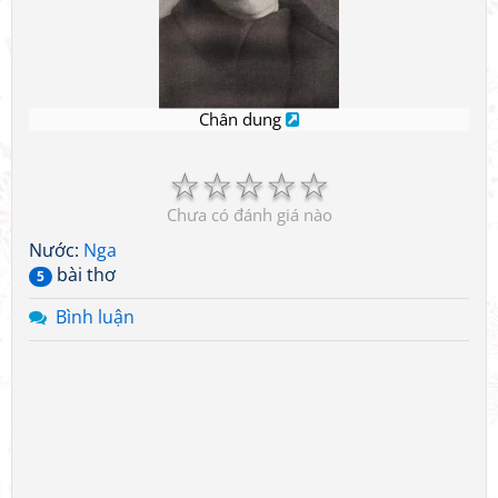
Chân dung
☆
☆
☆
☆
☆
Chưa có đánh giá nào
Nước:
Nga
bài thơ
5
Bình luận