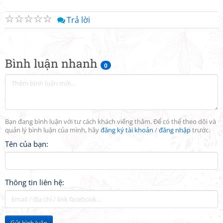
☆
☆
☆
☆
☆
Trả lời
Bình luận nhanh
0
Bạn đang bình luận với tư cách khách viếng thăm. Để có thể theo dõi và
quản lý bình luận của mình, hãy
đăng ký tài khoản
/
đăng nhập
trước.
Tên của bạn:
Thông tin liên hệ:
Gửi bình luận