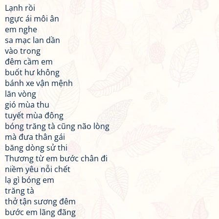
Lạnh rồi
ngực ái môi ân
em nghe
sa mạc lan dần
vào trong
đêm cầm em
buốt hư không
bánh xe vận mệnh
lăn vòng
gió mùa thu
tuyết mùa đông
bóng trăng tà cũng não lòng
mà đưa thân gái
băng dòng sử thi
Thương từ em bước chân đi
niềm yêu nỗi chết
lạ gì bóng em
trăng tà
thở tận sương đêm
bước em lãng đãng