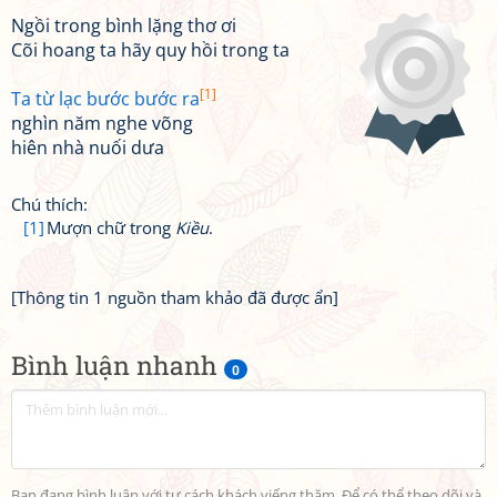
Ngồi trong bình lặng thơ ơi
Cõi hoang ta hãy quy hồi trong ta
[1]
Ta từ lạc bước bước ra
nghìn năm nghe võng
hiên nhà nuối dưa
Chú thích:
[1]
Mượn chữ trong
Kiều
.
[Thông tin 1 nguồn tham khảo đã được ẩn]
Bình luận nhanh
0
Bạn đang bình luận với tư cách khách viếng thăm. Để có thể theo dõi và