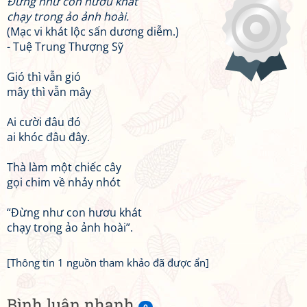
Đừng như con hươu khát
chạy trong ảo ảnh hoài.
(Mạc vi khát lộc sấn dương diễm.)
- Tuệ Trung Thượng Sỹ
Gió thì vẫn gió
mây thì vẫn mây
Ai cười đâu đó
ai khóc đâu đây.
Thà làm một chiếc cây
gọi chim về nhảy nhót
“Đừng như con hươu khát
chạy trong ảo ảnh hoài”.
[Thông tin 1 nguồn tham khảo đã được ẩn]
Bình luận nhanh