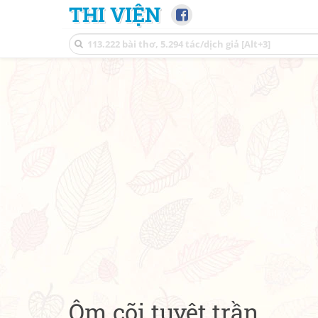
THI VIỆN
Ôm cõi tuyệt trần