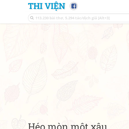
THI VIỆN
Héo mòn một xâu