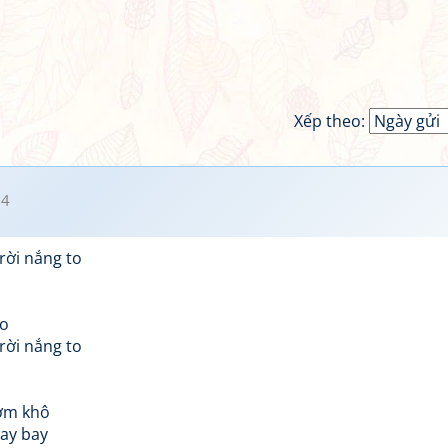
Xếp theo:
54
rời nắng to
co
rời nắng to
rơm khô
ay bay