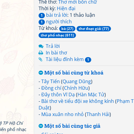
Thể thơ:
Thơ mới bốn chữ
Thời kỳ:
Hiện đại
bài trả lời
: 1 thảo luận
1
người thích
1
Từ khoá:
bà (27)
thơ đoạt giải (77)
thơ phổ nhạc (611)
Trả lời
In bài thơ
Tài liệu đính kèm
1
Một số bài cùng từ khoá
-
Tây Tiến
(
Quang Dũng
)
-
Đồng chí
(
Chính Hữu
)
-
Đây thôn Vĩ Dạ
(
Hàn Mặc Tử
)
-
Bài thơ về tiểu đội xe không kính
(
Phạm T
Duật
)
-
Mùa xuân nho nhỏ
(
Thanh Hải
)
ệ TP Hồ Chí
Một số bài cùng tác giả
Tiến phổ nhạc