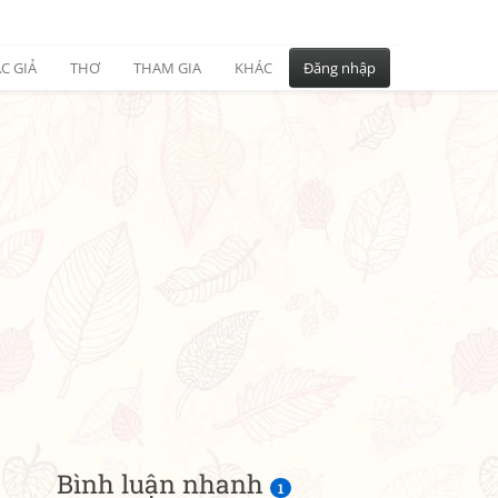
C GIẢ
THƠ
THAM GIA
KHÁC
Đăng nhập
Bình luận nhanh
1