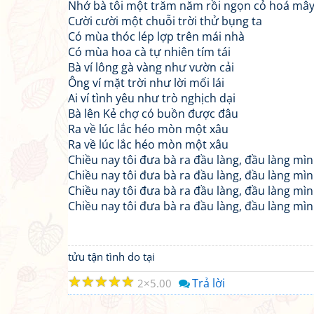
Nhớ bà tôi một trăm năm rồi ngọn cỏ hoá mây
Cười cười một chuỗi trời thử bụng ta
Có mùa thóc lép lợp trên mái nhà
Có mùa hoa cà tự nhiên tím tái
Bà ví lông gà vàng như vườn cải
Ông ví mặt trời như lời mối lái
Ai ví tình yêu như trò nghịch dại
Bà lên Kẻ chợ có buồn được đâu
Ra về lúc lắc héo mòn một xâu
Ra về lúc lắc héo mòn một xâu
Chiều nay tôi đưa bà ra đầu làng, đầu làng mìn
Chiều nay tôi đưa bà ra đầu làng, đầu làng mìn
Chiều nay tôi đưa bà ra đầu làng, đầu làng mìn
Chiều nay tôi đưa bà ra đầu làng, đầu làng mìn
tửu tận tình do tại
☆
☆
☆
☆
☆
Trả lời
2
5.00