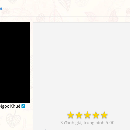
ến
: Ngọc Khuê
☆
☆
☆
☆
☆
3
5.00