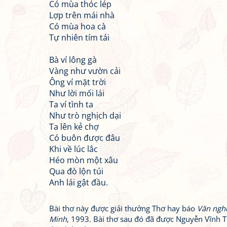
Có mùa thóc lép
Lợp trên mái nhà
Có mùa hoa cà
Tự nhiên tím tái
Bà ví lông gà
Vàng như vườn cải
Ông ví mặt trời
Như lời mối lái
Ta ví tình ta
Như trò nghịch dại
Ta lên kẻ chợ
Có buôn được đâu
Khi về lúc lắc
Héo mòn một xâu
Qua đò lộn túi
Anh lái gật đầu.
Bài thơ này được giải thưởng Thơ hay báo
Văn ngh
Minh
, 1993. Bài thơ sau đó đã được Nguyễn Vĩnh 