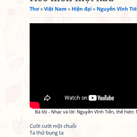
Thơ
»
Việt Nam
»
Hiện đại
»
Nguyễn Vĩnh Ti
Bà tôi - Nhạc và lời: Nguyễn Vĩnh Tiễn, thể hiện
Cười cười một chuỗi
Ta thử bụng ta