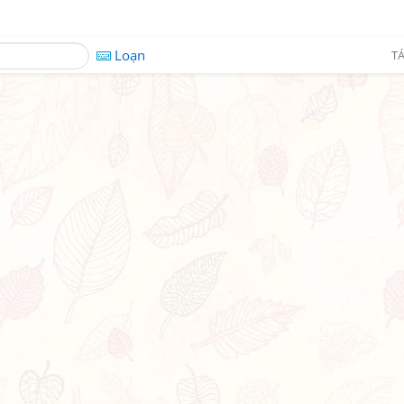
Loạn
TÁ