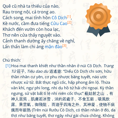
Quê cũ nhà ta thiếu của nào,
Rau trong nội, cá trong ao.
[1]
Cách song, mai tỉnh hồn
Cô Dịch
,
[2]
Kề nước, cầm đưa tiếng
Cửu Cao
.
Khách đến vườn còn hoa lạc,
Thơ nên cửa thấy nguyệt vào.
Cảnh thanh dường ấy chăng về nghỉ,
[3]
Lẩn thẩn làm chi áng
mận đào
.
Chú thích:
[1]
Hoa mai thanh khiết như thần nhân ở núi Cô Dịch.
Trang
Tử
莊子,
Tiêu dao du
逍遙遊: “Diểu Cô Dịch chi sơn, hữu
thần nhân cư yên, cơ phu nhược băng tuyết, náo ước
nhược xử tử. Bất thực ngũ cốc, hấp phong ẩm lộ. Thừa
vân khí, ngự phi long, nhi du hồ tứ hải chi ngoại. Kỳ thần
ngưng, sử vật bất tì lệ nhi niên cốc thục” 藐姑射之山 ，有
神人居焉，肌膚若冰雪，淖約若處子。不食五穀，吸風飲
露。乘雲氣，御飛龍， 而遊乎四海之外。其神凝，使物不疵
癘而年穀熟 (Trên núi Rưởu Cô Dịch, có thần nhân ở đó, da
thịt như băng tuyết, thơ ngây như gái chưa chồng. Không