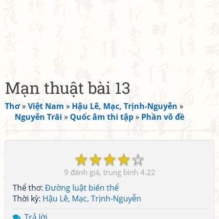
Mạn thuật bài 13
Thơ
»
Việt Nam
»
Hậu Lê, Mạc, Trịnh-Nguyễn
»
Nguyễn Trãi
»
Quốc âm thi tập
»
Phần vô đề
☆
☆
☆
☆
☆
9
4.22
Thể thơ:
Đường luật biến thể
Thời kỳ:
Hậu Lê, Mạc, Trịnh-Nguyễn
Trả lời