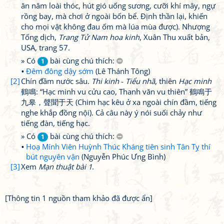
ăn năm loài thóc, hút gió uống sương, cưỡi khí mây, ngự
rồng bay, mà chơi ở ngoài bốn bể. Định thần lại, khiến
cho mọi vật không đau ốm mà lúa mùa được). Nhượng
Tống dịch,
Trang Tử Nam hoa kinh
, Xuân Thu xuất bản,
USA, trang 57.
» Có
bài cùng chú thích:
1
Đêm đông dậy sớm
(Lê Thánh Tông)
[2]
Chín đầm nước sâu.
Thi kinh
-
Tiểu nhã
, thiên
Hạc minh
鶴鳴: “Hạc minh vu cửu cao, Thanh văn vu thiên” 鶴鳴于
九皋，聲聞于天 (Chim hạc kêu ở xa ngoài chín đầm, tiếng
nghe khắp đồng nội). Cả câu này ý nói suối chảy như
tiếng đàn, tiếng hạc.
» Có
bài cùng chú thích:
1
Hoạ Mính Viên Huỳnh Thúc Kháng tiên sinh Tân Tỵ thí
bút nguyên vận
(Nguyễn Phúc Ưng Bình)
[3]
Xem
Mạn thuật bài 1
.
[Thông tin 1 nguồn tham khảo đã được ẩn]