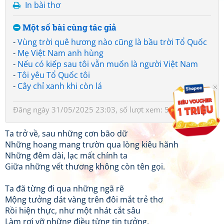
In bài thơ
Một số bài cùng tác giả
-
Vùng trời quê hương nào cũng là bầu trời Tổ Quốc
-
Mẹ Việt Nam anh hùng
-
Nếu có kiếp sau tôi vẫn muốn là người Việt Nam
-
Tôi yêu Tổ Quốc tôi
-
Cây chỉ xanh khi còn lá
Đăng ngày 31/05/2025 23:03, số lượt xem: 504
Ta trở về, sau những cơn bão dữ
Những hoang mang trườn qua lòng kiêu hãnh
Những đêm dài, lạc mất chính ta
Giữa những vết thương không còn tên gọi.
Ta đã từng đi qua những ngã rẽ
Mộng tưởng dát vàng trên đôi mắt trẻ thơ
Rồi hiện thực, như một nhát cắt sâu
Làm rơi vỡ những điều từng tin tưởng.