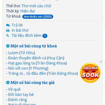
Thể thơ:
Thơ mới sáu chữ
Thời kỳ:
Hiện đại
Từ khoá:
thơ thiếu nhi (2203)
Trả lời
In bài thơ
Tài liệu đính kèm
1
Một số bài cùng từ khoá
-
Lượm
(
Tố Hữu
)
-
Đoàn thuyền đánh cá
(
Huy Cận
)
-
Hạt gạo làng ta
(
Trần Đăng Khoa
)
-
Nói với con
(
Y Phương
)
-
Trăng ơi... từ đâu đến
(
Trần Đăng Khoa
)
Một số bài cùng tác giả
-
Về quê
-
Đôi bàn tay bé
-
Đánh răng
-
Nơi tuổi thơ em