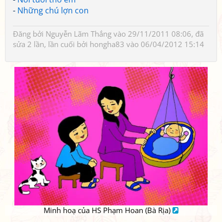
-
Những chú lợn con
Đăng bởi
Nguyễn Lãm Thắng
vào 29/11/2011 08:06, đã
sửa 2 lần, lần cuối bởi
hongha83
vào 06/04/2012 15:14
Minh hoạ của HS Phạm Hoan (Bà Rịa)