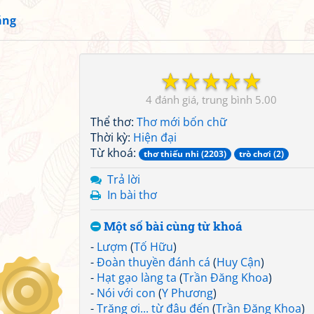
ắng
☆
☆
☆
☆
☆
4
5.00
Thể thơ:
Thơ mới bốn chữ
Thời kỳ:
Hiện đại
Từ khoá:
thơ thiếu nhi (2203)
trò chơi (2)
Trả lời
In bài thơ
Một số bài cùng từ khoá
-
Lượm
(
Tố Hữu
)
-
Đoàn thuyền đánh cá
(
Huy Cận
)
-
Hạt gạo làng ta
(
Trần Đăng Khoa
)
-
Nói với con
(
Y Phương
)
-
Trăng ơi... từ đâu đến
(
Trần Đăng Khoa
)