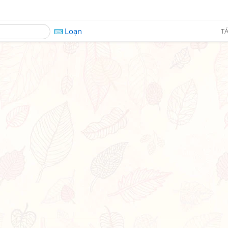
Loạn
TÁ