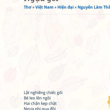
Thơ
»
Việt Nam
»
Hiện đại
»
Nguyễn Lãm Th
Lật nghiêng chiếc gối
Bé leo lên ngồi
Hai chân kẹp chặt
Ngựa phi qua đồi