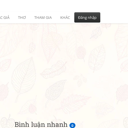
C GIẢ
THƠ
THAM GIA
KHÁC
Đăng nhập
Bình luận nhanh
0