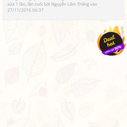
sửa 1 lần, lần cuối bởi
Nguyễn Lãm Thắng
vào
27/11/2016 06:37