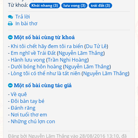
Từ khoá:
Khói nhang (3)
lưu vong (3)
trái đất (3)
Trả lời
In bài thơ
Một số bài cùng từ khoá
-
Khi tôi chết hãy đem tôi ra biển
(
Du Tử Lê
)
-
Em nghĩ về Trái Đất
(
Nguyễn Lãm Thắng
)
-
Hành lưu vong
(
Trần Nghi Hoàng
)
-
Dưới bóng hôn hoàng
(
Nguyễn Lãm Thắng
)
-
Lòng tôi có thể như là tất niên
(
Nguyễn Lãm Thắng
)
Một số bài cùng tác giả
-
Về quê
-
Đôi bàn tay bé
-
Đánh răng
-
Nơi tuổi thơ em
-
Những chú lợn con
Đăng bởi
Nguyễn Lãm Thắng
vào 28/08/2016 13:10, đã