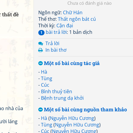
Chưa có đánh giá nào
Ngôn ngữ:
Chữ Hán
 thất đề
Thể thơ:
Thất ngôn bát cú
Thời kỳ:
Cận đại
bài trả lời
: 1 bản dịch
1
Trả lời
In bài thơ
Một số bài cùng tác giả
-
Hà
-
Tùng
-
Cúc
-
Bình thuỷ tiên
-
Bệnh trung dạ khởi
vào nhà của
Một số bài cùng nguồn tham khảo
-
Hà
(
Nguyễn Hữu Cương
)
ười láng
-
Tùng
(
Nguyễn Hữu Cương
)
-
Cúc
(
Nguyễn Hữu Cương
)