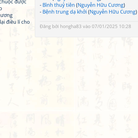
i chuộc được
-
Bình thuỷ tiên
(
Nguyễn Hữu Cương
)
o
-
Bệnh trung dạ khởi
(
Nguyễn Hữu Cương
)
 sương
i điều lí cho
Đăng bởi
hongha83
vào 07/01/2025 10:28