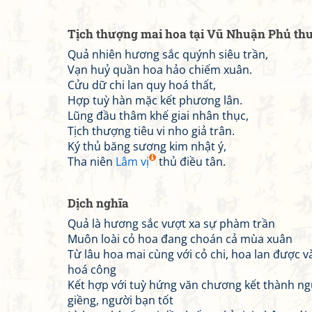
Tịch thượng mai hoa tại Vũ Nhuận Phủ thư
Quả nhiên hương sắc quýnh siêu trần,
Vạn huỷ quần hoa hảo chiếm xuân.
Cửu dữ chi lan quy hoá thất,
Hợp tuỳ hàn mặc kết phương lân.
Lũng đầu thâm khế giai nhân thục,
Tịch thượng tiêu vi nho giả trân.
Ký thủ băng sương kim nhật ý,
Tha niên
Lâm vị
thủ điều tân.
Dịch nghĩa
Quả là hương sắc vượt xa sự phàm trần
Muôn loài cỏ hoa đang choán cả mùa xuân
Từ lâu hoa mai cùng với cỏ chi, hoa lan được 
hoá công
Kết hợp với tuỳ hứng văn chương kết thành ng
giềng, người bạn tốt