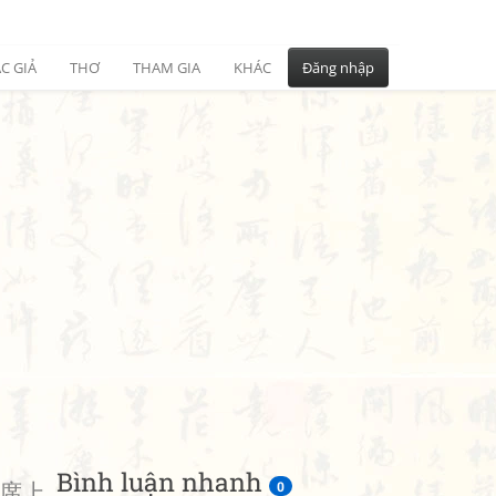
C GIẢ
THƠ
THAM GIA
KHÁC
Đăng nhập
Bình luận nhanh
席上
0