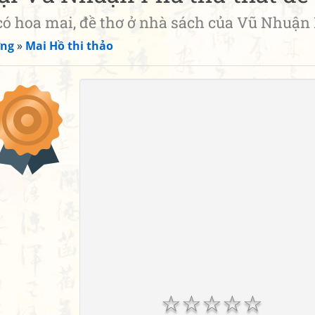
oa mai, đề thơ ở nhà sách của Vũ Nhuận
ơng
»
Mai Hồ thi thảo
☆
☆
☆
☆
☆