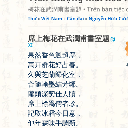
梅花在武潤甫書室題 • Trên bàn tiệc có h
Thơ
»
Việt Nam
»
Cận đại
»
Nguyễn Hữu Cư
席
上
梅
花
在
武
潤
甫
書
室
題
果
然
香
色
迥
超
塵
，
萬
卉
群
花
好
占
春
。
久
與
芝
蘭
歸
化
室
，
合
隨
翰
墨
結
芳
鄰
。
隴
頭
深
契
佳
人
贖
，
席
上
標
爲
儒
者
珍
。
記
取
冰
霜
今
日
意
，
他
年
霖
味
手
調
新
。