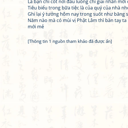
Là bạn chí cốt nơi đầu luống chỉ giai nhân mớ
Tiêu biểu trong bữa tiệc là của quý của nhà nh
Ghi lại ý tưởng hôm nay trong suốt như băng
Năm nào mà có mùi vị Phật Lâm thì bàn tay ta lạ
mới mẻ
[Thông tin 1 nguồn tham khảo đã được ẩn]