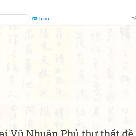
Loạn
TÁ
ại Vũ Nhuận Phủ thư thất đề