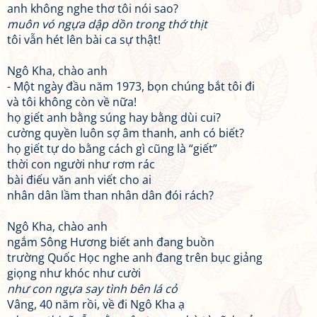
anh không nghe thơ tôi nói sao?
muôn vó ngựa dập dồn trong thớ thịt
tôi vẫn hét lên bài ca sự thật!
Ngô Kha, chào anh
- Một ngày đầu năm 1973, bọn chúng bắt tôi đi
và tôi không còn về nữa!
họ giết anh bằng súng hay bằng dùi cui?
cường quyền luôn sợ âm thanh, anh có biết?
họ giết tự do bằng cách gì cũng là “giết”
thời con người như rơm rác
bài điếu văn anh viết cho ai
nhân dân lầm than nhân dân đói rách?
Ngô Kha, chào anh
ngắm Sông Hương biết anh đang buồn
trường Quốc Học nghe anh đang trên bục giảng
giọng như khóc như cười
như con ngựa say tình bên lá cỏ
Vâng, 40 năm rồi, về đi Ngô Kha ạ