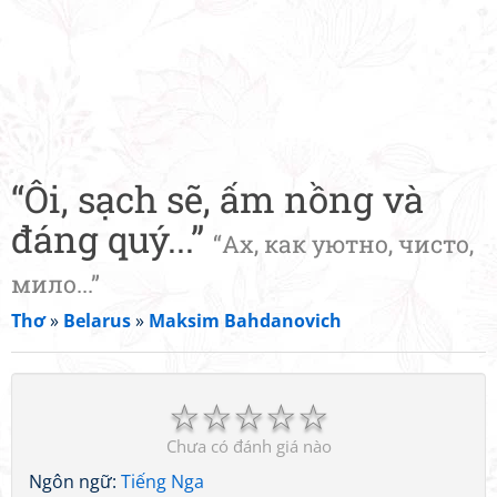
“Ôi, sạch sẽ, ấm nồng và
đáng quý...”
“Ах, как уютно, чисто,
мило...”
Thơ
»
Belarus
»
Maksim Bahdanovich
☆
☆
☆
☆
☆
Chưa có đánh giá nào
Ngôn ngữ:
Tiếng Nga