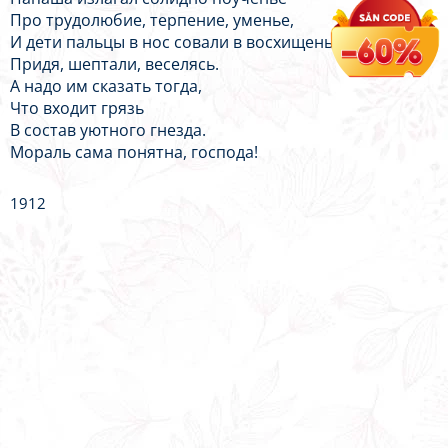
Про трудолюбие, терпение, уменье,
И дети пальцы в нос совали в восхищеньи,
Придя, шептали, веселясь.
А надо им сказать тогда,
Что входит грязь
В состав уютного гнезда.
Мораль сама понятна, господа!
1912