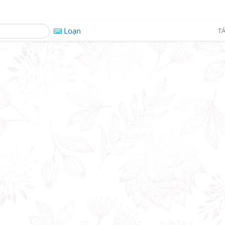
Loạn
TÁ