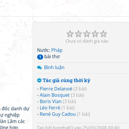
☆
☆
☆
☆
☆
Chưa có đánh giá nào
Nước:
Pháp
bài thơ
1
Bình luận
Tác giả cùng thời kỳ
-
Pierre Delanoë
(3 bài)
-
Alain Bosquet
(3 bài)
-
Boris Vian
(3 bài)
-
Léo Ferré
(1 bài)
ám đốc danh dự
-
René Guy Cadou
(1 bài)
sự nghiệp
 Hàn Lâm các
hững hợp
Tạo bởi
hongha83
vào 25/05/2008 00:40