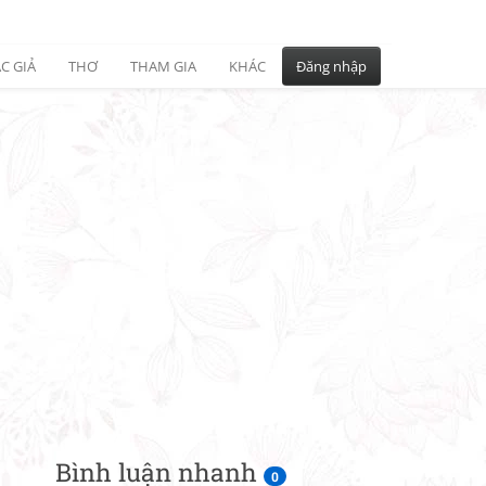
C GIẢ
THƠ
THAM GIA
KHÁC
Đăng nhập
Bình luận nhanh
0