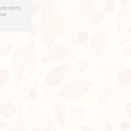
008 08:05,
vào