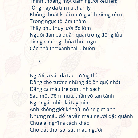
Thỉnh thoảng một đám người kêu lên:
“Ông này đã tìm ra chân lý!”
Không thoát khỏi những xích xiềng rên rỉ
Trong ngục tối âm thầm
Thầy phù thuỷ lưỡi đỏ lòm
Người đàn bà quằn quại trong đống lửa
Tiếng chuông chùa thức ngủ
Các nhà thơ xanh tái u buồn
*
Người ta vác đá tạc tượng thần
Dâng cho tượng những đồ ăn quý nhất
Dâng cả máu trẻ con tinh sạch
Sau một đêm mưa, thần vỡ tan tành
Ngơ ngác nhìn lại tay mình
Anh không giết kẻ thù, nó sẽ giết anh
Nhưng máu đổ ra vẫn máu người đặc quánh
Chưa ai nghĩ ra cách khác
Cho đất thôi sôi sục máu người