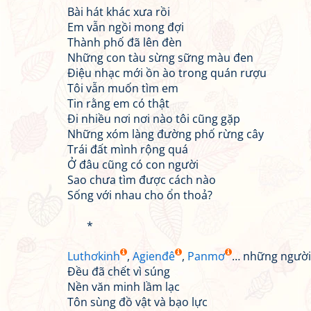
Bài hát khác xưa rồi
Em vẫn ngồi mong đợi
Thành phố đã lên đèn
Những con tàu sừng sững màu đen
Điệu nhạc mới ồn ào trong quán rượu
Tôi vẫn muốn tìm em
Tin rằng em có thật
Đi nhiều nơi nơi nào tôi cũng gặp
Những xóm làng đường phố rừng cây
Trái đất mình rộng quá
Ở đâu cũng có con người
Sao chưa tìm được cách nào
Sống với nhau cho ổn thoả?
*
Luthơkinh
,
Agienđê
,
Panmơ
… những người
Đều đã chết vì súng
Nền văn minh lầm lạc
Tôn sùng đồ vật và bạo lực