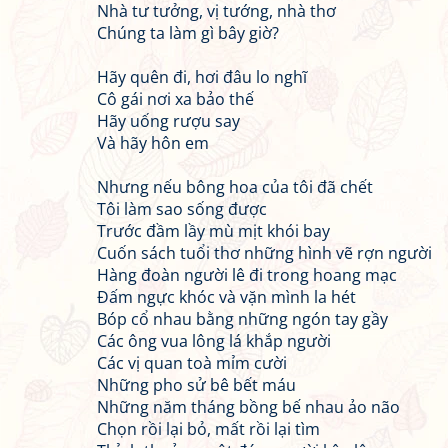
Nhà tư tưởng, vị tướng, nhà thơ
Chúng ta làm gì bây giờ?
Hãy quên đi, hơi đâu lo nghĩ
Cô gái nơi xa bảo thế
Hãy uống rượu say
Và hãy hôn em
Nhưng nếu bông hoa của tôi đã chết
Tôi làm sao sống được
Trước đầm lầy mù mịt khói bay
Cuốn sách tuổi thơ những hình vẽ rợn người
Hàng đoàn người lê đi trong hoang mạc
Đấm ngực khóc và vặn mình la hét
Bóp cổ nhau bằng những ngón tay gầy
Các ông vua lông lá khắp người
Các vị quan toà mỉm cười
Những pho sử bê bết máu
Những năm tháng bồng bế nhau ảo não
Chọn rồi lại bỏ, mất rồi lại tìm