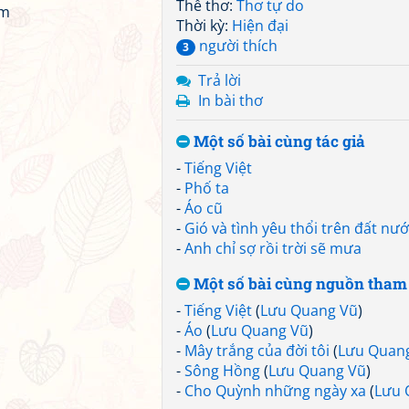
Thể thơ:
Thơ tự do
ồm
Thời kỳ:
Hiện đại
người thích
3
Trả lời
In bài thơ
Một số bài cùng tác giả
-
Tiếng Việt
-
Phố ta
-
Áo cũ
-
Gió và tình yêu thổi trên đất nướ
-
Anh chỉ sợ rồi trời sẽ mưa
Một số bài cùng nguồn tham
-
Tiếng Việt
(
Lưu Quang Vũ
)
-
Áo
(
Lưu Quang Vũ
)
-
Mây trắng của đời tôi
(
Lưu Quan
-
Sông Hồng
(
Lưu Quang Vũ
)
-
Cho Quỳnh những ngày xa
(
Lưu 