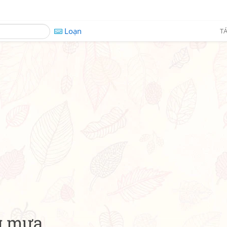
Loạn
TÁ
g mưa