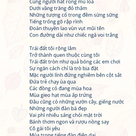
Cùng người hát rong mù loà
Dưới vầng trăng đỏ thắm
Những tượng cổ trong đêm sừng sững
Tiếng trống gõ rập rình
Đoàn thuyền lao vùn vụt mũi tên
Con đường dài như chiếc ngà voi trắng
Trái đất tôi rộng lắm
Trở thành quen thuộc cùng tôi
Trái đất tròn như quả bóng các em chơi
Sự ngăn cách chỉ là trò bịa đặt
Mặc người lính đứng nghiêm bên cột sắt
Đứa trẻ chạy ùa qua
Các đồng cỏ đang mùa hoa
Mùa gieo hạt mùa ấp trứng
Đâu cũng có những vườn cây, giếng nước
Những người đàn bà đẹp
Vai phì nhiêu sáng chói mặt trời
Bánh thơm ngon và rượu nồng say
Cô gái tôi yêu
Múa trong tiếng đàn điên dại