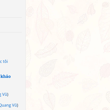
c tôi
 khảo
g Vũ
)
Quang Vũ
)