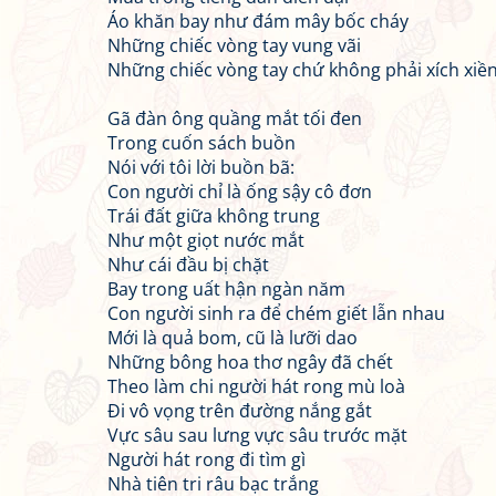
Áo khăn bay như đám mây bốc cháy
Những chiếc vòng tay vung vãi
Những chiếc vòng tay chứ không phải xích xiề
Gã đàn ông quầng mắt tối đen
Trong cuốn sách buồn
Nói với tôi lời buồn bã:
Con người chỉ là ống sậy cô đơn
Trái đất giữa không trung
Như một giọt nước mắt
Như cái đầu bị chặt
Bay trong uất hận ngàn năm
Con người sinh ra để chém giết lẫn nhau
Mới là quả bom, cũ là lưỡi dao
Những bông hoa thơ ngây đã chết
Theo làm chi người hát rong mù loà
Đi vô vọng trên đường nắng gắt
Vực sâu sau lưng vực sâu trước mặt
Người hát rong đi tìm gì
Nhà tiên tri râu bạc trắng