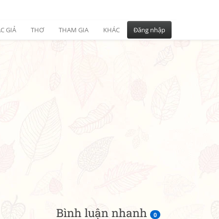
C GIẢ
THƠ
THAM GIA
KHÁC
Đăng nhập
Bình luận nhanh
0