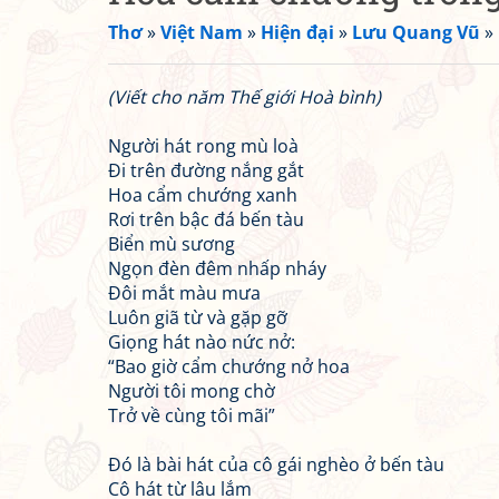
Thơ
»
Việt Nam
»
Hiện đại
»
Lưu Quang Vũ
»
(Viết cho năm Thế giới Hoà bình)
Người hát rong mù loà
Đi trên đường nắng gắt
Hoa cẩm chướng xanh
Rơi trên bậc đá bến tàu
Biển mù sương
Ngọn đèn đêm nhấp nháy
Đôi mắt màu mưa
Luôn giã từ và gặp gỡ
Giọng hát nào nức nở:
“Bao giờ cẩm chướng nở hoa
Người tôi mong chờ
Trở về cùng tôi mãi”
Đó là bài hát của cô gái nghèo ở bến tàu
Cô hát từ lâu lắm