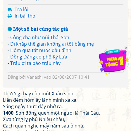
Trả lời
In bài thơ
Một số bài cùng tác giả
-
Công cha như núi Thái Sơn
-
Đi khắp thế gian không ai tốt bằng mẹ
-
Hôm qua tát nước đầu đình
-
Đồng Đăng có phố Kỳ Lừa
-
Trâu ơi ta bảo trâu này
Đăng bởi
Vanachi
vào 02/08/2007 10:41
Thương thay còn một Xuân sinh,
Liền đêm hôm ấy lánh mình xa xa.
Sáng ngày thức dậy nhớ ra,
1400
. Sơn đông quen một người là Thái Câu.
Xưa từng lỵ phủ Nhiêu châu,
Cách quan nghe mấy năm sau ở nhà.