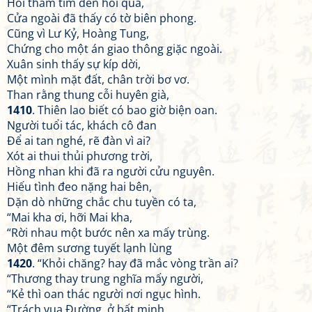
Hỏi thăm tìm đến hỏi qua,
Cửa ngoài đã thấy có tờ biên phong.
Cũng vì Lư Kỷ, Hoàng Tung,
Chứng cho một án giao thông giặc ngoài.
Xuân sinh thấy sự kíp dời,
Một mình mặt đất, chân trời bơ vơ.
Than rằng thung cỗi huyên già,
1410
. Thiên lao biết có bao giờ biện oan.
Người tuổi tác, khách cô đan
Để ai tan nghé, rẽ đàn vì ai?
Xót ai thui thủi phương trời,
Hồng nhan khi đã ra người cửu nguyên.
Hiếu tình đeo nặng hai bên,
Dặn dò những chắc chu tuyền có ta,
“Mai kha ơi, hỡi Mai kha,
“Rời nhau một bước nên xa mấy trùng.
Một đêm sương tuyết lạnh lùng
1420
. “Khỏi chăng? hay đã mắc vòng trần ai?
“Thương thay trung nghĩa mấy người,
“Kẻ thì oan thác người nơi ngục hình.
“Trách vua Đường, ở bất minh,