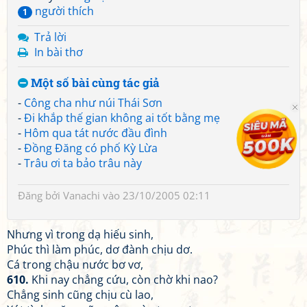
người thích
1
Trả lời
In bài thơ
Một số bài cùng tác giả
-
Công cha như núi Thái Sơn
-
Đi khắp thế gian không ai tốt bằng mẹ
-
Hôm qua tát nước đầu đình
-
Đồng Đăng có phố Kỳ Lừa
-
Trâu ơi ta bảo trâu này
Đăng bởi
Vanachi
vào 23/10/2005 02:11
Nhưng vì trong dạ hiếu sinh,
Phúc thì làm phúc, dơ đành chịu dơ.
Cá trong chậu nước bơ vơ,
610.
Khi nay chẳng cứu, còn chờ khi nao?
Chẳng sinh cũng chịu cù lao,