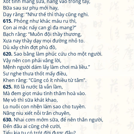
Xót tình măng sữa, nâng vào trong tay,
Bữa sau sư phụ mới hay,
Dạy rằng: “Như thế thì thày cũng nghi.
615.
Phỏng như khác máu ru thì,
Con ai mặc nấy can gì đa mang?”
Bạch rằng: “Muôn đội thầy thương,
Xưa nay thầy dạy mọi đường nhỏ to.
Dù xây chín đợt phù đồ,
620.
Sao bằng làm phúc cứu cho một người.
Vậy nên con phải vâng lời,
Mệnh người dám lấy làm chơi mà liều.”
Sư nghe thưa thốt mấy điều,
Khen rằng: “Cũng có ít nhiều từ tâm”.
625.
Rõ là nước lã vẫn lầm,
Mà đem giọt máu tình thâm hoà vào.
Mẹ vò thì sữa khát khao,
Lo nuôi con nhện làm sao cho tuyền.
Nâng niu xiết nỗi trân chuyên,
630.
Nhai cơm mớm sữa, để nên thân người,
Đến đâu ai cũng chê cười,
Tiểu kia tu có trót đời được đâu?