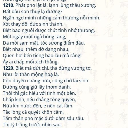
1210
. Phất phơ lật lá, lạnh lùng thấu xương.
Đất đâu sơn thuỷ lạ dường?
Ngẩn ngơ mình những cảm thương nỗi mình.
Xót thay đôi đức sinh thành,
Biết bao nguôi được chút tình nhớ thương.
Một ngày một ngả bóng tang,
Da mồi sạm mặt, tóc sương điểm đầu.
Biết nhau, thêm dở dang nhau,
Quen hơi bén tiếng bao lâu mà rằng!
Ấy ai chấp mối xích thằng,
1220
. Biết mà dứt chỉ, thà đừng vương tơ.
Như lời thần mộng hoạ là,
Còn duyên chăng nữa, cũng chờ lai sinh.
Đường cùng giữ lấy thơm danh,
Thôi thì gác hiếu với tình một bên.
Chấp kinh, nếu chẳng tòng quyền,
Nữa khi nước đến, e nên cát lầm.
Tấc lòng cả quyết khôn cầm,
Tấm thân phó mặc dưới đầm sâu sâu.
Thị tỳ trông trước nhìn sau,