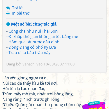
Trả lời
In bài thơ
Một số bài cùng tác giả
-
Công cha như núi Thái Sơn
-
Đi khắp thế gian không ai tốt bằng mẹ
-
Hôm qua tát nước đầu đình
-
Đồng Đăng có phố Kỳ Lừa
-
Trâu ơi ta bảo trâu này
Đăng bởi
Vanachi
vào 10/03/2007 11:00
Lên yên gióng ngựa ra đi,
Núi cao đã thấy hầu kề tới nơi.
Hỏi tên là Lạc nhạn đài,
Trùm mây mờ mịt, nhất trời bông lông,
Nàng rằng: “Tích trước ghi lòng,
“Chiêu Quân gửi nhạn thư phong chốn này.