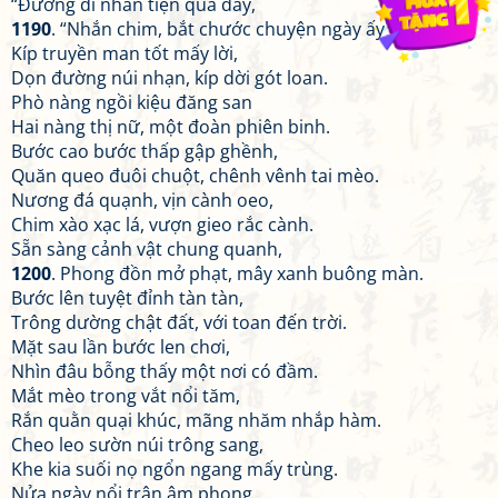
“Đường đi nhân tiện qua đây,
1190
. “Nhắn chim, bắt chước chuyện ngày ấy chơi.”
Kíp truyền man tốt mấy lời,
Dọn đường núi nhạn, kíp dời gót loan.
Phò nàng ngồi kiệu đăng san
Hai nàng thị nữ, một đoàn phiên binh.
Bước cao bước thấp gập ghềnh,
Quăn queo đuôi chuột, chênh vênh tai mèo.
Nương đá quạnh, vịn cành oeo,
Chim xào xạc lá, vượn gieo rắc cành.
Sẵn sàng cảnh vật chung quanh,
1200
. Phong đồn mở phạt, mây xanh buông màn.
Bước lên tuyệt đỉnh tàn tàn,
Trông dường chật đất, với toan đến trời.
Mặt sau lần bước len chơi,
Nhìn đâu bỗng thấy một nơi có đầm.
Mắt mèo trong vắt nổi tăm,
Rắn quằn quại khúc, mãng nhăm nhắp hàm.
Cheo leo sườn núi trông sang,
Khe kia suối nọ ngổn ngang mấy trùng.
Nửa ngày nổi trận âm phong.