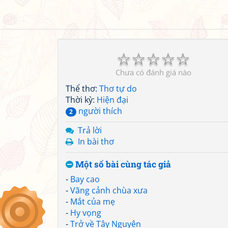
☆
☆
☆
☆
☆
Chưa có đánh giá nào
Thể thơ:
Thơ tự do
Thời kỳ:
Hiện đại
người thích
2
Trả lời
In bài thơ
Một số bài cùng tác giả
-
Bay cao
-
Vãng cảnh chùa xưa
-
Mắt của mẹ
-
Hy vọng
-
Trở về Tây Nguyên