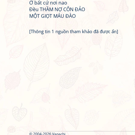
Ở bất cứ nơi nao
Đều THẦM NỢ CÔN ĐẢO
MỘT GIỌT MÁU ĐÀO
[Thông tin 1 nguồn tham khảo đã được ẩn]
© 2004-2026 Vanachi