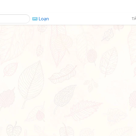
Loạn
TÁ