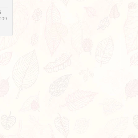
ã
009