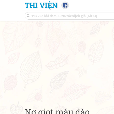
THI VIỆN
Nợ giọt máu đào