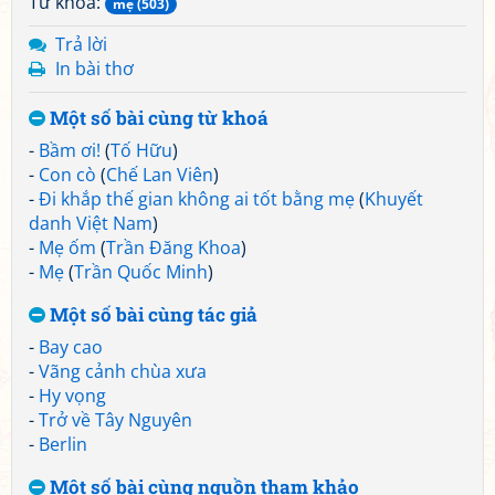
Từ khoá:
mẹ (503)
Trả lời
In bài thơ
Một số bài cùng từ khoá
-
Bầm ơi!
(
Tố Hữu
)
-
Con cò
(
Chế Lan Viên
)
-
Đi khắp thế gian không ai tốt bằng mẹ
(
Khuyết
danh Việt Nam
)
-
Mẹ ốm
(
Trần Đăng Khoa
)
-
Mẹ
(
Trần Quốc Minh
)
Một số bài cùng tác giả
-
Bay cao
-
Vãng cảnh chùa xưa
-
Hy vọng
-
Trở về Tây Nguyên
-
Berlin
Một số bài cùng nguồn tham khảo