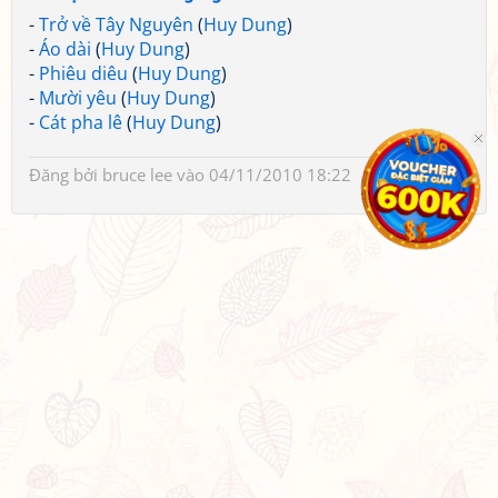
-
Trở về Tây Nguyên
(
Huy Dung
)
-
Áo dài
(
Huy Dung
)
-
Phiêu diêu
(
Huy Dung
)
-
Mười yêu
(
Huy Dung
)
-
Cát pha lê
(
Huy Dung
)
Đăng bởi
bruce lee
vào 04/11/2010 18:22