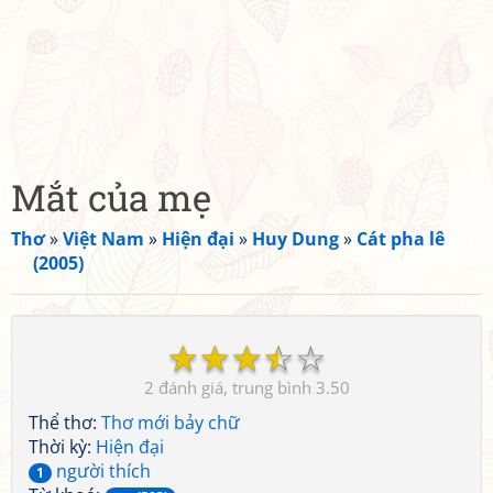
Mắt của mẹ
Thơ
»
Việt Nam
»
Hiện đại
»
Huy Dung
»
Cát pha lê
(2005)
☆
☆
☆
☆
☆
2
3.50
Thể thơ:
Thơ mới bảy chữ
Thời kỳ:
Hiện đại
người thích
1