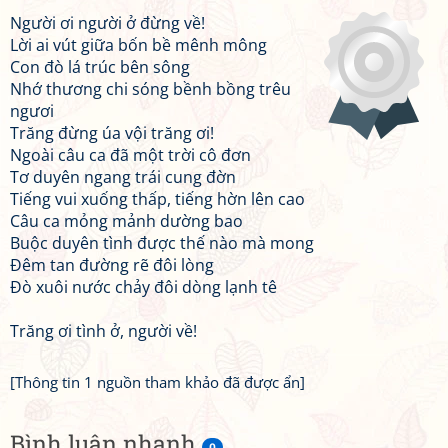
Người ơi người ở đừng về!
Lời ai vút giữa bốn bề mênh mông
Con đò lá trúc bên sông
Nhớ thương chi sóng bềnh bồng trêu
ngươi
Trăng đừng úa vội trăng ơi!
Ngoài câu ca đã một trời cô đơn
Tơ duyên ngang trái cung đờn
Tiếng vui xuống thấp, tiếng hờn lên cao
Câu ca mỏng mảnh dường bao
Buộc duyên tình được thế nào mà mong
Đêm tan đường rẽ đôi lòng
Đò xuôi nước chảy đôi dòng lạnh tê
Trăng ơi tình ở, người về!
[Thông tin 1 nguồn tham khảo đã được ẩn]
Bình luận nhanh
0