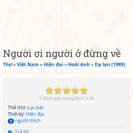
Người ơi người ở đừng về
Thơ
»
Việt Nam
»
Hiện đại
»
Hoài Anh
»
Dạ lan (1989)
☆
☆
☆
☆
☆
1
5.00
Thể thơ:
Lục bát
Thời kỳ:
Hiện đại
người thích
2
Trả lời