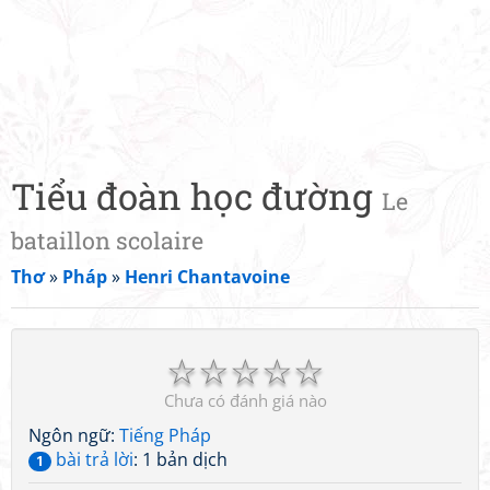
Tiểu đoàn học đường
Le
bataillon scolaire
Thơ
»
Pháp
»
Henri Chantavoine
☆
☆
☆
☆
☆
Chưa có đánh giá nào
Ngôn ngữ:
Tiếng Pháp
bài trả lời
: 1 bản dịch
1