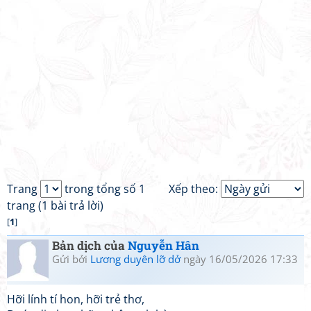
Trang
trong tổng số 1
Xếp theo:
trang (1 bài trả lời)
[
1
]
Bản dịch của
Nguyễn Hân
Gửi bởi
Lương duyên lỡ dở
ngày 16/05/2026 17:33
Hỡi lính tí hon, hỡi trẻ thơ,