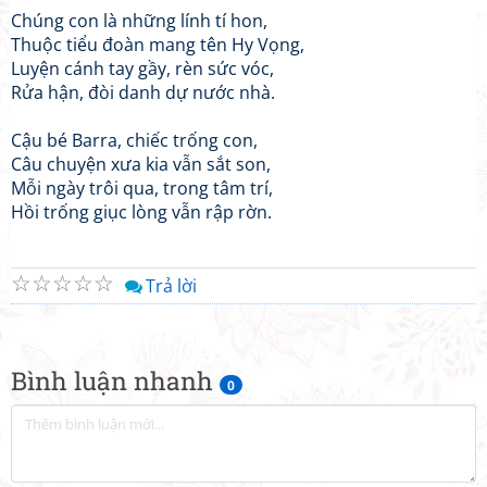
​Chúng con là những lính tí hon,
Thuộc tiểu đoàn mang tên Hy Vọng,
Luyện cánh tay gầy, rèn sức vóc,
Rửa hận, đòi danh dự nước nhà.
​Cậu bé Barra, chiếc trống con,
Câu chuyện xưa kia vẫn sắt son,
Mỗi ngày trôi qua, trong tâm trí,
Hồi trống giục lòng vẫn rập rờn.
☆
☆
☆
☆
☆
Trả lời
Bình luận nhanh
0