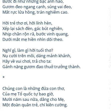
Bước đi như những bậc anh hào,
Gươm đeo ngang cạnh, súng vai đeo,
Mắt rực lửa hồng, trán nghiêm cao.
​Hỡi trẻ thơ ơi, hỡi lính hèn,
Xếp lại sách đèn, gác bút nghiên,
Nhịp chân rộn rã, bước vinh quang,
Dưới mắt mẹ hiền nhìn dõi theo.
​Nghĩ gì, làm gì hỡi tuổi thơ?
Nụ cười trên môi, dáng mảnh khảnh,
Hãy về vui chơi, trả cho ta:
Gánh nặng gươm đao thuở trưởng thành.
​*
​Chúng con là những đứa con thơ,
Của mẹ Tổ quốc tự bao giờ,
Mười năm sau nữa, dâng cho Mẹ,
Một đoàn quân trẻ, chí kiên cường.