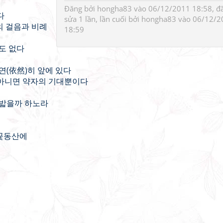
Đăng bởi
hongha83
vào 06/12/2011 18:58, đ
다
sửa 1 lần, lần cuối bởi
hongha83
vào 06/12/2
의 걸음과 비례
18:59
도 없다
연(依然)히 앞에 있다
 아니면 약자의 기대뿐이다
 밟을까 하노라
 꽃동산에