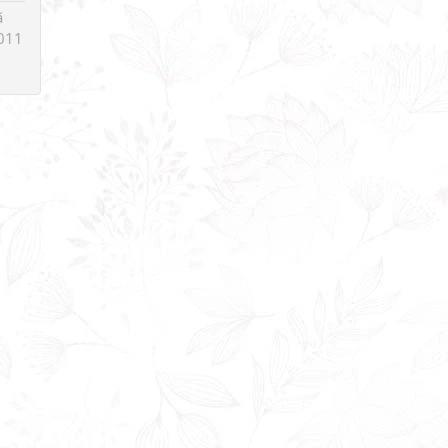
ã
011