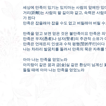
세상에 만족이 있기는 있지마는 사람의 앞에만 있
거리(距離)는 사람의 팔 길이와 같고, 속력은 사람
가 된다
만족은 잡을래야 잡을 수도 없고 버릴래야 버릴 수
만족을 얻고 보면 얻은 것은 불만족이요 만족은 의
만족은 우자(愚者)나 성자(聖者)의 주관적 소유가
만족은 언제든지 인생과 수적 평행(竪的平行)이다
나는 차라리 발꿈치를 돌려서 만족의 묵은 자취를
아아 나는 만족을 얻었노라
아지랑이 같은 꿈과 금(金)실 같은 환상이 님계신
들릴 때에 아아 나는 만족을 얻었노라