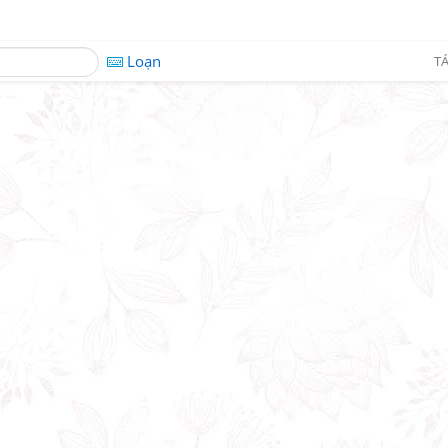
Loạn
TÁ