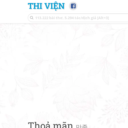
THI VIỆN
Thoả mãn
만족