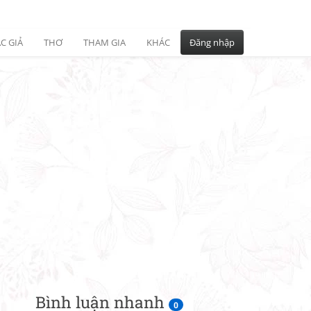
C GIẢ
THƠ
THAM GIA
KHÁC
Đăng nhập
Bình luận nhanh
0