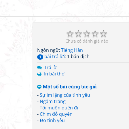
☆
☆
☆
☆
☆
Chưa có đánh giá nào
Ngôn ngữ:
Tiếng Hàn
bài trả lời
: 1 bản dịch
1
Trả lời
In bài thơ
Một số bài cùng tác giả
-
Sự im lặng của tình yêu
-
Ngắm trăng
-
Tôi muốn quên đi
-
Chim đỗ quyên
-
Đo tình yêu