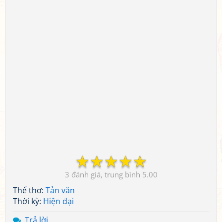
☆
☆
☆
☆
☆
3
5.00
Thể thơ:
Tản văn
Thời kỳ:
Hiện đại
Trả lời