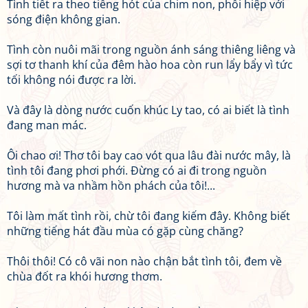
Tình tiết ra theo tiếng hót của chim non, phối hiệp với
sóng điện không gian.
Tình còn nuôi mãi trong nguồn ánh sáng thiêng liêng và
sợi tơ thanh khí của đêm hào hoa còn run lẩy bẩy vì tức
tối không nói được ra lời.
Và đây là dòng nước cuốn khúc Ly tao, có ai biết là tình
đang man mác.
Ôi chao ơi! Thơ tôi bay cao vót qua lâu đài nước mây, là
tình tôi đang phơi phới. Đừng có ai đi trong nguồn
hương mà va nhầm hồn phách của tôi!...
Tôi làm mất tình rồi, chừ tôi đang kiếm đây. Không biết
những tiếng hát đầu mùa có gặp cùng chăng?
Thôi thôi! Có cô vãi non nào chận bắt tình tôi, đem về
chùa đốt ra khói hương thơm.