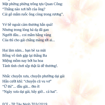
Mặt phừng phừng trông tựa Quan Công:
“Thằng nào xơi hết của ông?
Cái gô mắm ruốc ông còng trong rương”.
Vẻ bề ngoài cảm thương hắn quá!
Nhưng trong lòng hả dạ đã gan
Người đâu... coi mắm bằng vàng
Của thì cho gái chẳng màng tới ai...
Hai lăm năm... bạn bè xa mãi
Bỗng vô tình gặp lại thằng Ba
Miệng mồm nay bớt ba hoa
Tánh tình chơi sộp thật là dễ thương!.
Nhắc chuyện xưa, chuyện phường dại gái
Hắn cười khì: “chuyện cũ vu vơ”
“Ừ thì”... đầu gãi... ỡm ờ:
“Ngày xưa dại gái, bây giờ... cả hai”.
FCF - TP Tây Ninh T03/2019.