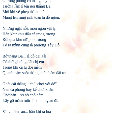
Ở trong phòng có thằng hay nói
Tướng lầm lì tên gọi thằng Ba
Mỗi khi về phép thăm nhà
Mang lên rủng rỉnh toàn là đồ ngon.
Nhưng ngặt nỗi, món ngon vật lạ
Hắn khư khư dấu cả trong rương
Rồi qua khu nữ phô trương
Tỏ ra mình cũng là phường Tây Đô.
Bớ thằng Ba... là đồ dại gái
Có thứ gì cũng đãi chị em
Trong khi cả lũ đói mèm
Quanh năm suốt tháng khát thèm dãi rơi.
Ghét cái thằng... chỉ “chơi với dế”
Nên cả phòng bày kế chơi khăm
Chờ hắn... sơ hở chỗ nằm
Lấy gô mắm ruốc âm thầm giấu đi.
Sáng hôm sau... hắn khì ra lửa