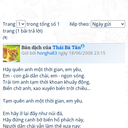
Trang
trong tổng số 1
Xếp theo:
trang (1 bài trả lời)
[
1
]
Bản dịch của
Thái Bá Tân
Gửi bởi
hongha83
ngày 18/06/2008 23:15
Hãy quên anh một thời gian, em yêu,
Em - con gái dân chài, em - ngọn sóng.
Trái tim anh tạm thời khoan khuấy động,
Biển chờ anh, xao xuyến biển trời chiều...
Tạm quên anh một thời gian, em yêu.
Em hãy ở lại đây như núi đá,
Hãy đứng canh bờ biển hổ phách này,
Người dân chài vẫn làm thế xưa nay: