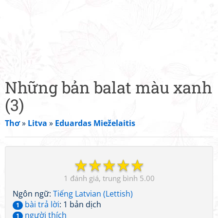
Những bản balat màu xanh
(3)
Thơ
»
Litva
»
Eduardas Mieželaitis
☆
☆
☆
☆
☆
1
5.00
Ngôn ngữ:
Tiếng Latvian (Lettish)
bài trả lời
: 1 bản dịch
1
người thích
1