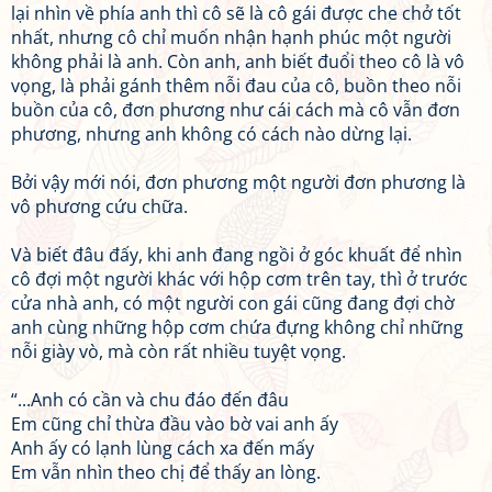
lại nhìn về phía anh thì cô sẽ là cô gái được che chở tốt
nhất, nhưng cô chỉ muốn nhận hạnh phúc một người
không phải là anh. Còn anh, anh biết đuổi theo cô là vô
vọng, là phải gánh thêm nỗi đau của cô, buồn theo nỗi
buồn của cô, đơn phương như cái cách mà cô vẫn đơn
phương, nhưng anh không có cách nào dừng lại.
Bởi vậy mới nói, đơn phương một người đơn phương là
vô phương cứu chữa.
Và biết đâu đấy, khi anh đang ngồi ở góc khuất để nhìn
cô đợi một người khác với hộp cơm trên tay, thì ở trước
cửa nhà anh, có một người con gái cũng đang đợi chờ
anh cùng những hộp cơm chứa đựng không chỉ những
nỗi giày vò, mà còn rất nhiều tuyệt vọng.
“...Anh có cần và chu đáo đến đâu
Em cũng chỉ thừa đầu vào bờ vai anh ấy
Anh ấy có lạnh lùng cách xa đến mấy
Em vẫn nhìn theo chị để thấy an lòng.