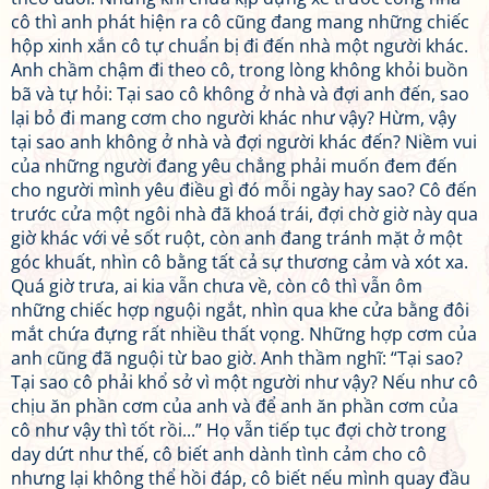
cô thì anh phát hiện ra cô cũng đang mang những chiếc
hộp xinh xắn cô tự chuẩn bị đi đến nhà một người khác.
Anh chầm chậm đi theo cô, trong lòng không khỏi buồn
bã và tự hỏi: Tại sao cô không ở nhà và đợi anh đến, sao
lại bỏ đi mang cơm cho người khác như vậy? Hừm, vậy
tại sao anh không ở nhà và đợi người khác đến? Niềm vui
của những người đang yêu chẳng phải muốn đem đến
cho người mình yêu điều gì đó mỗi ngày hay sao? Cô đến
trước cửa một ngôi nhà đã khoá trái, đợi chờ giờ này qua
giờ khác với vẻ sốt ruột, còn anh đang tránh mặt ở một
góc khuất, nhìn cô bằng tất cả sự thương cảm và xót xa.
Quá giờ trưa, ai kia vẫn chưa về, còn cô thì vẫn ôm
những chiếc hợp nguội ngắt, nhìn qua khe cửa bằng đôi
mắt chứa đựng rất nhiều thất vọng. Những hợp cơm của
anh cũng đã nguội từ bao giờ. Anh thầm nghĩ: “Tại sao?
Tại sao cô phải khổ sở vì một người như vậy? Nếu như cô
chịu ăn phần cơm của anh và để anh ăn phần cơm của
cô như vậy thì tốt rồi...” Họ vẫn tiếp tục đợi chờ trong
day dứt như thế, cô biết anh dành tình cảm cho cô
nhưng lại không thể hồi đáp, cô biết nếu mình quay đầu