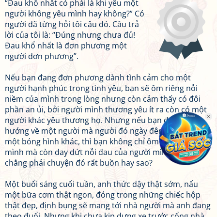
“Đau khổ nhất có phải là khi yêu một
người không yêu mình hay không?” Có
người đã từng hỏi tôi câu đó. Câu trả
lời của tôi là: “Đúng nhưng chưa đủ!
Đau khổ nhất là đơn phương một
người đơn phương”.
Nếu bạn đang đơn phương dành tình cảm cho một
người hạnh phúc trong tình yêu, bạn sẽ ôm riêng nỗi
niềm của mình trong lòng nhưng còn cảm thấy có đôi
phần an ủi, bởi người mình thương yêu ít ra còn có một
người khác yêu thương họ. Nhưng nếu bạn đêm ngày
hướng về một người mà người đó ngày đêm dõi theo
một bóng hình khác, thì bạn không chỉ ôm nỗi đau của
mình mà còn day dứt nỗi đau của người mình yêu nữa,
chẳng phải chuyện đó rất buồn hay sao?
Một buổi sáng cuối tuần, anh thức dậy thật sớm, nấu
một bữa cơm thật ngon, đóng trong những chiếc hộp
thật đẹp, định bụng sẽ mang tới nhà người mà anh đang
theo đuổi. Nhưng khi chưa kịp dựng xe trước cổng nhà