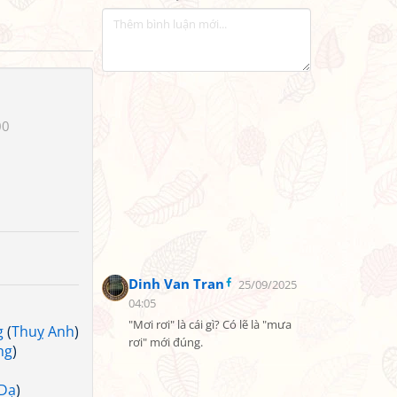
00
Dinh Van Tran
25/09/2025
04:05
"Mơi rơi" là cái gì? Có lẽ là "mưa 
g
(
Thuỵ Anh
)
rơi" mới đúng.
ng
)
 Dạ
)