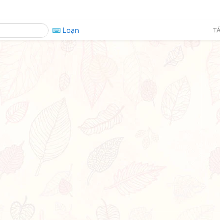
Loạn
TÁ