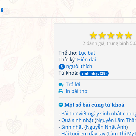
ng
☆
☆
☆
☆
☆
2
5.
Thể thơ:
Lục bát
Thời kỳ:
Hiện đại
người thích
3
Từ khoá:
sinh nhật (28)
Trả lời
In bài thơ
Một số bài cùng từ khoá
-
Bài thơ viết ngày sinh nhật chồn
-
Quà sinh nhật
(
Nguyễn Lãm Thắ
-
Sinh nhật
(
Nguyễn Nhật Ánh
)
-
Hái tuổi em đầy tay
(
Lâm Thị Mỹ