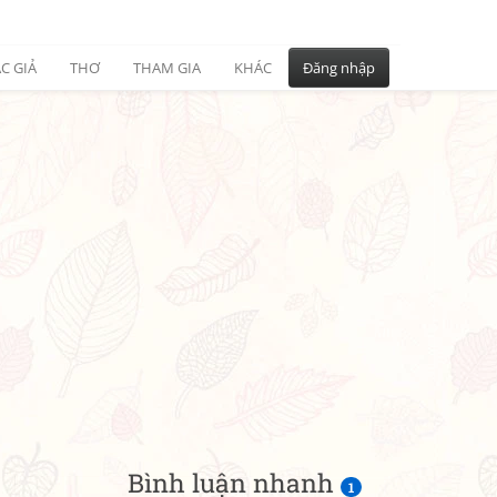
C GIẢ
THƠ
THAM GIA
KHÁC
Đăng nhập
Bình luận nhanh
1