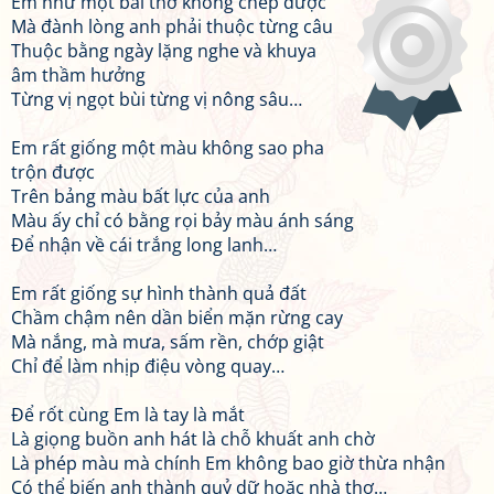
Em như một bài thơ không chép được
Mà đành lòng anh phải thuộc từng câu
Thuộc bằng ngày lặng nghe và khuya
âm thầm hưởng
Từng vị ngọt bùi từng vị nông sâu…
Em rất giống một màu không sao pha
trộn được
Trên bảng màu bất lực của anh
Màu ấy chỉ có bằng rọi bảy màu ánh sáng
Để nhận về cái trắng long lanh…
Em rất giống sự hình thành quả đất
Chầm chậm nên dần biển mặn rừng cay
Mà nắng, mà mưa, sấm rền, chớp giật
Chỉ để làm nhịp điệu vòng quay…
Để rốt cùng Em là tay là mắt
Là giọng buồn anh hát là chỗ khuất anh chờ
Là phép màu mà chính Em không bao giờ thừa nhận
Có thể biến anh thành quỷ dữ hoặc nhà thơ…