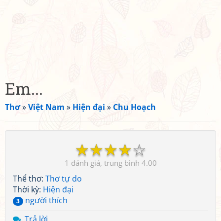
Em...
Thơ
»
Việt Nam
»
Hiện đại
»
Chu Hoạch
☆
☆
☆
☆
☆
1
4.00
Thể thơ:
Thơ tự do
Thời kỳ:
Hiện đại
người thích
3
Trả lời